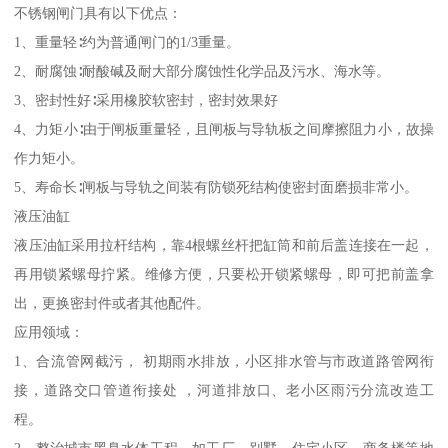
不锈钢闸门具有以下优点：
1、重量轻∶约为普通闸门的1/3重量。
2、耐腐蚀∶耐酸碱及耐大部分腐蚀性化学品及污水、海水等。
3、密封性好∶采用橡胶软密封，密封效果好
4、力矩小∶由于闸板重量轻，且闸板与导轨板之间摩擦阻力小，故操
作力矩小。
5、寿命长∶闸板与导轨之间装有防锁死结构使密封面磨损非常小。
液压油缸
液压油缸采用拉杆结构，靠4根螺丝杆把缸筒和前后盖连接在一起，
再用锁紧螺母拧紧。维修方便，只要松开锁紧螺母，即可把前盖拿
出，更换密封件或者其他配件。
应用领域：
1、合流管网截污， 初期雨水排放，小区排水管与市政道路管网衔
接，道路交口管道衔接处 ，河道排放口、老小区雨污分流改造工
程。