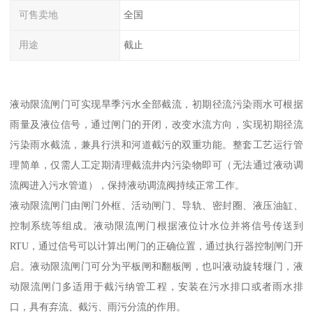
可售卖地
全国
用途
截止
液动限流闸门可实现旱季污水全部截流，初期径流污染雨水可根据
雨量及液位信号，通过闸门的开闭，改变水流方向，实现初期径流
污染雨水截流，兼具行洪和河道截污的双重功能。整套工艺运行管
理简单，仅需人工定期清理截流井内污染物即可（无法通过液动调
流阀进入污水管道），保持液动调流阀持续正常工作。
液动限流闸门由闸门外框、活动闸门、导轨、密封圈、液压油缸、
控制系统等组成。液动限流闸门根据液位计水位并将信号传送到
RTU，通过信号可以计算出闸门的正确位置，通过执行器控制闸门开
启。液动限流闸门可分为平板闸和翻板闸，也叫液动旋转堰门，液
动限流闸门多适用于截污纳管工程，安装在污水排口或者雨水排
口，具有弃流、截污、雨污分流的作用。