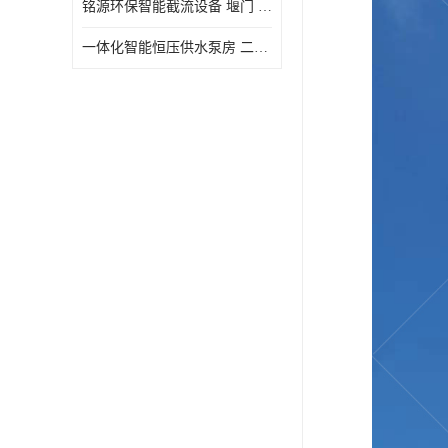
铭源环保智能截流设备 堰门 铸铁调节闸门作用 源头商家 可定制
水力自清洁格栅
一体化智能恒压供水泵房 二次加压供水设备户外智慧泵房
除臭井盖
管中型内置防倒灌器