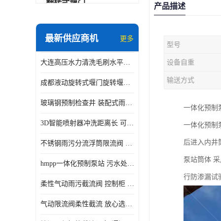
翻转式堰门
产品描述
智能一体化雨水泵站
最新供应商机
更多
型号
水面垃圾清理装置
大连高压水力清洗毛刷水平自清洁滚刷 水力自动冲洗系统 水力清洗
设备自重
智能一体化供水泵房
输送方式
成都液动旋转式堰门旋转堰门 自动控制 SUS304
智能一体化净水设备
玻璃钢预制检查井 装配式雨水污水井 初期弃流井 源头厂家
一体化预制
不锈钢浮筒阀
3D智能喷射器冲洗距离长 可270度旋转 高强度水压远距离喷洗
一体化预制
一体化泵闸
后进入内井
不锈钢雨污分流浮筒限流阀 DN150-DN1000 品质可信
浅层砂过滤系统
泵站筒体 
hmpp一体化预制泵站 污水处理系统 乡镇学校市政排水 厂家供应
立交排水泵站
行防渗漏试
柔性气动雨污截流阀 控制柜 远程控制安全性高检修方便
真空冲洗装置
气动限流阀柔性截流 放心选购 控源截污铭源环保
综合预制提升泵站