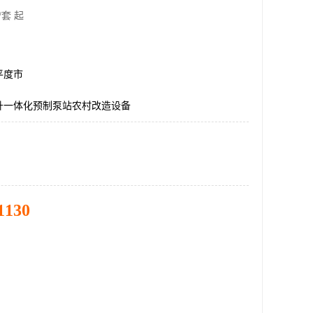
/套 起
平度市
升一体化预制泵站农村改造设备
1130