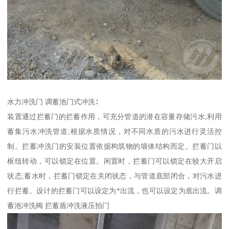
水力冲洗门 调蓄池门式冲洗∶
装置通过拦蓄门的拦蓄作用，可充分管道的潜在容量存储污水;利用
蓄集污水冲洗管道;根据水质情况，对不同水质的污水进行灵活控
制。拦蓄冲洗门的安装位置依据构筑物的墙体结构而定。拦蓄门以
枢纽转动，可以锁定在位置。闲置时，拦蓄门可以锁定在较大开启
状态;蓄水时，拦蓄门锁定在关闭状态，与管道底部闭合，对污水进
行拦蓄。设计的拦蓄门可以设定为*出流，也可以设定为底出流。调
蓄池冲洗阀 拦蓄盾冲洗液压拍门