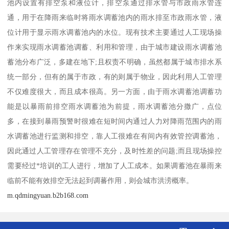
池内设置有排空泵和液位计，排空泵通过排水管与市政雨水管连
通，用于在降雨来临时将雨水调蓄池内的雨水排至市政雨水管，液
位计用于显示雨水调蓄池内的水位。现有技术主要通过人工现场操
作来实现雨水调蓄池调蓄、利用和管理，由于城市建设雨水调蓄池
蓄池分布广泛，多建在地下;且权责不明确，虽然都属于城市排水系
统一部分，但有的属于市政，有的则属于物业，因此利用人工管理
不仅难度很大，而且成本很高。另一方面，由于雨水调蓄池调蓄功
能是以暴雨前排空雨水调蓄池为前提，雨水调蓄池分撒广，点位
多，在接到暴雨预警时很难在短时间内通过人力对降雨范围内的雨
水调蓄池进行监测和排空，靠人工很难在有间内有效管控调蓄池，
因此通过人工管理存在管理不充分，及时性差的问题;而且现场操控
需要经过*培训的工人进行，增加了人工成本。如果调蓄池在暴雨来
临前不能有效排空无法起到调蕃作用，则会城市洪涝概率。
m.qdmingyuan.b2b168.com