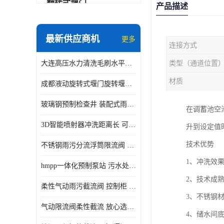
翻转式堰门
产品描述
智能一体化雨水泵站
最新供应商机
更多
连接方式
水面垃圾清理装置
大连高压水力清洗毛刷水平自清洁滚刷 水力自动冲洗系统 水力清洗
类型（通道位置
智能一体化供水泵房
材质
成都液动旋转式堰门旋转堰门 自动控制 SUS304
智能一体化净水设备
玻璃钢预制检查井 装配式雨水污水井 初期弃流井 源头厂家
在调蓄池空
不锈钢浮筒阀
3D智能喷射器冲洗距离长 可270度旋转 高强度水压远距离喷洗
升到设定值
一体化泵闸
技术优势
不锈钢雨污分流浮筒限流阀 DN150-DN1000 品质可信
浅层砂过滤系统
1、冲洗效
hmpp一体化预制泵站 污水处理系统 乡镇学校市政排水 厂家供应
立交排水泵站
2、技术成
柔性气动雨污截流阀 控制柜 远程控制安全性高检修方便
真空冲洗装置
3、不锈钢
气动限流阀柔性截流 放心选购 控源截污铭源环保
4、储水间
综合预制提升泵站