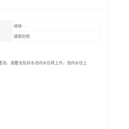
阀体····
硬密封型
蓄池，调蓄池及存水池内水位将上升，池内水位上