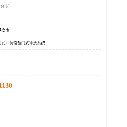
/台 起
平度市
门式冲洗设备门式冲洗系统
1130