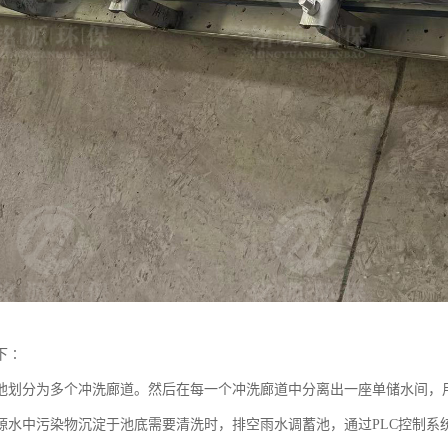
下∶
池划分为多个冲洗廊道。然后在每一个冲洗廊道中分离出一座单储水间，
源水中污染物沉淀于池底需要清洗时，排空雨水调蓄池，通过PLC控制系