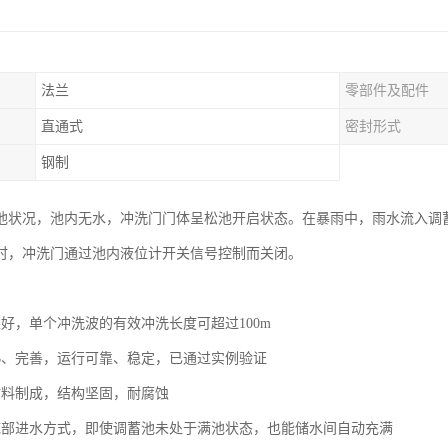
法兰
零部件及配件
）
直通式
密封形式
钢制
池状况，池内无水，冲洗门门体呈松池开启状态。在暴雨中，雨水流入调
时，冲洗门通过池内液位计开关信号控制而关闭。
果好，单个冲洗波的有效冲洗长度可超过100m
熟、完善，运行可靠、稳定，已通过实例验证
材料制成，结构坚固，耐腐蚀
底部进水方式，即使调蓄池未处于满池状态，也能储水间自动充满