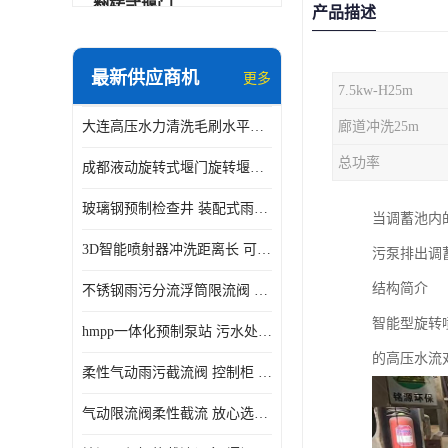
翻转式堰门
产品描述
智能一体化雨水泵站
最新供应商机
更多
7.5kw-H25m
水面垃圾清理装置
大连高压水力清洗毛刷水平自清洁滚刷 水力自动冲洗系统 水力清洗
廊道冲洗25m
智能一体化供水泵房
总功率
成都液动旋转式堰门旋转堰门 自动控制 SUS304
智能一体化净水设备
玻璃钢预制检查井 装配式雨水污水井 初期弃流井 源头厂家
当调蓄池内
不锈钢浮筒阀
3D智能喷射器冲洗距离长 可270度旋转 高强度水压远距离喷洗
污泵排出调
一体化泵闸
结构简介
不锈钢雨污分流浮筒限流阀 DN150-DN1000 品质可信
浅层砂过滤系统
智能型旋转
hmpp一体化预制泵站 污水处理系统 乡镇学校市政排水 厂家供应
立交排水泵站
的高压水流
柔性气动雨污截流阀 控制柜 远程控制安全性高检修方便
真空冲洗装置
气动限流阀柔性截流 放心选购 控源截污铭源环保
综合预制提升泵站