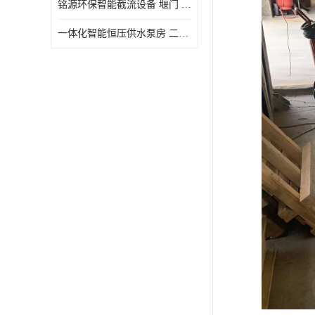
铭源环保智能截流设备 堰门 铸铁调节闸门作用 源头商家 可定制
水力自清洁格栅
一体化智能恒压供水泵房 二次加压供水设备户外智慧泵房
除臭井盖
管中型内置防倒灌器