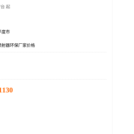
/台 起
平度市
喷射器环保厂家价格
1130