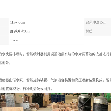
11kw-30m
廊道冲洗15m
廊道冲洗35m
材质
15kw
的水快要排尽时，智能喷射器利用调蓄池集水坑的水对调蓄池的底部进行
蓄池外。
喷射器由潜水泵、智能旋转装置、气液混合装置和高压喷射装置构成。智
对池底沉积物进行冲刷清洗或搅拌。