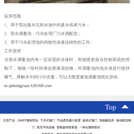
应用范围
1、用于泵站集水坑和水池中的废水或者污水；
2、雨水调蓄池，污水处理厂污水调配池；
3、用于污水处理池的间歇性或者连续性的工作。
工作原理
当雨水调蓄池内有一定深度的水体时，智能喷射器在控制系统的控
制下，每隔一段时间便会喷液混合物，对调蓄池内地水体进行搅拌
曝气，降解水中的COD含量，可以大限度避免调蓄池残生异味。
m.qdmingyuan.b2b168.com
Top
主营产品：HMPP预制泵站 下开式堰门 气动柔性截污装置 旋转式堰门 智能截流井 液动限流闸
门 真空冲洗设备 智能旋转喷射器 一体化预制泵站