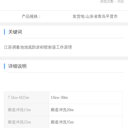
浏览次数：
26
次
产品规格：
发货地:
山东省青岛平度市
关键词
江苏调蓄池池底防淤积喷射器工作原理
详细说明
7.5kw-H25m
11kw-30m
廊道冲洗15m
廊道冲洗20m
廊道冲洗25m
廊道冲洗35m