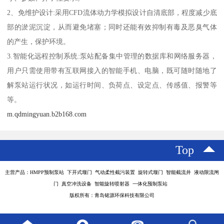
2、免维护设计:采用CFD流体动力学模拟设计自清底部，程度减少底
部的淤泥沉淀，从而避免堵塞；同时还能有效抑制有毒及恶臭气体
的产生，保护环境。
3.智能化远程控制系统:泵站配备集中管理的数据库和网络服务器，
用户只需使用带有互联网接入的智能手机、电脑，既可随时随地了
解泵站运行状况，如运行时间、负荷点、设定点、传感值、报警等
等。
m.qdmingyuan.b2b168.com
Top
主营产品：HMPP预制泵站 下开式堰门 气动柔性截污装置 旋转式堰门 智能截流井 液动限流闸
门 真空冲洗设备 智能旋转喷射器 一体化预制泵站
版权所有：青岛铭源环保科技有限公司