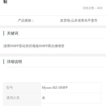
制
浏览次数：
40
次
产品规格：
发货地:
山东省青岛平度市
关键词
淄博HMPP泵站筒径规格HMPP两次缠绕管
详细说明
型号
Myuan-iBZ-HMPP
通用介质
水