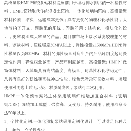
高模量聚HMPP缠绕泵站材料是当前用于埋地排水排污的一种塑性材
料，HMPP泵站取代传统混凝土泵站、一体化玻璃钢泵站，高模量聚
材料轻质且结实，运输成本更低；具有更优的物理和化学性能，大
地节约了开支。预装配的系统，即装即用；结构化，模块化的设
计，更容易组成大容量的产品。是目前市场上废水系统较理想的材
料。该款材料，屈服强度30MPA以上，弹性模量≥1500MPa,HDPE弹
性模量仅为800MPa，材料的弹性模量对所生产的产品环刚度起到决
定性作用，弹性模量越高，产品环刚度越高。高模量聚( HMPP )做
筒体材料，因其既具有高结晶度、高模量、耐温性和化学稳定性，
又具有良好的韧性和高抗冲击性能，绿色无污染可回收材料，填埋
使用对周边土质无污染。材质耐腐蚀，泵站可二次利用。
HMPP一体化预制泵站主体采用玻璃纤维增加复合材料（玻璃
钢/GRP）缠绕加工成型，强度高、无变形、持久耐用，使用寿命长
达50年以上。
1、个性化定制:一体化预制泵站采用定制化设计，可以满足各种尺
寸、参数、介子性要求。