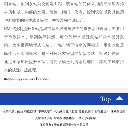
制泵站。预制泵站为交钥匙工程，该泵站的筒体采用的三层聚丙烯
材质制成，内部的水泵、管路、阀门、仪表、控制设备以及其他用
户所需要的附件成套提供，并安装完毕后出厂。
HMPP预制提升泵站是城市基础设施建设中的重要水利设备，主要用
于市政排水、汛期防洪排涝。可分为污水提升泵站和雨水提升泵
站。大多采用地埋式安装，与城市地下污水管网相连，用来收集居
民生活污水和雨水，是一种环境友好型的新型泵站。经过处理后，
通过水泵加压提升水位，将污水输送到污水处理厂，实现了城市污
水的快速排放处理。
m.qdmingyuan.b2b168.com
Top
主营产品：HMPP预制泵站 下开式堰门 气动柔性截污装置 旋转式堰门 智能截流井 液动限流闸
门 真空冲洗设备 智能旋转喷射器 一体化预制泵站
版权所有：青岛铭源环保科技有限公司