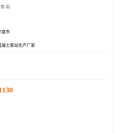
/套 起
平度市
混凝土泵站生产厂家
1130