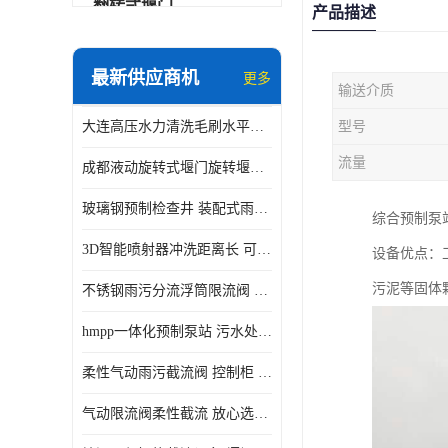
翻转式堰门
产品描述
智能一体化雨水泵站
最新供应商机
更多
输送介质
水面垃圾清理装置
大连高压水力清洗毛刷水平自清洁滚刷 水力自动冲洗系统 水力清洗
型号
智能一体化供水泵房
流量
成都液动旋转式堰门旋转堰门 自动控制 SUS304
智能一体化净水设备
玻璃钢预制检查井 装配式雨水污水井 初期弃流井 源头厂家
综合预制泵
不锈钢浮筒阀
3D智能喷射器冲洗距离长 可270度旋转 高强度水压远距离喷洗
设备优点：
一体化泵闸
污泥等固体
不锈钢雨污分流浮筒限流阀 DN150-DN1000 品质可信
浅层砂过滤系统
hmpp一体化预制泵站 污水处理系统 乡镇学校市政排水 厂家供应
立交排水泵站
柔性气动雨污截流阀 控制柜 远程控制安全性高检修方便
真空冲洗装置
气动限流阀柔性截流 放心选购 控源截污铭源环保
综合预制提升泵站