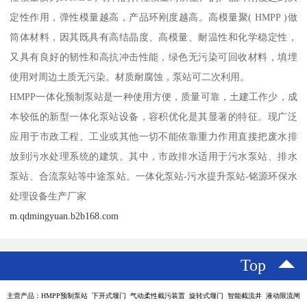
定性作用，弹性模量越高，产品环刚度越高。高模量聚( HMPP )做
筒体材料，因其既具有高结晶度、高模量、耐温性和化学稳定性，
又具有良好的韧性和高抗冲击性能，绿色无污染可回收材料，填埋
使用对周边土质无污染。材质耐腐蚀，泵站可二次利用。
HMPP一体化预制泵站是一种使用方便，质量可靠，土建工作少，成
本较低的新型一体化泵站设备，容积优化是其显著的特征。现广泛
应用于市政工程、工业或其他一切不能依靠重力作用直接把废水排
放到污水处理系统的建筑。其中，市政排水适用于污水泵站、排水
泵站、合流泵站等中途泵站。一体化泵站-污水提升泵站-铭源环保水
处理设备生产厂家
m.qdmingyuan.b2b168.com
Top
主营产品：HMPP预制泵站 下开式堰门 气动柔性截污装置 旋转式堰门 智能截流井 液动限流闸