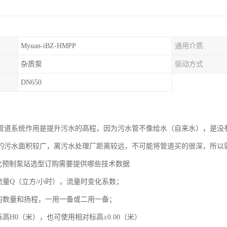
Myuan-iBZ-HMPP
通用介质
杂质泵
驱动方式
DN650
管道系统作用是提升污水的高程，因为污水管不像给水（自来水），是没
的污水面积较广，离污水处理厂距离较远，不可能将管道买的很深，所以
体化预制泵站选型订购需要提供哪些技术数据
入流量Q（立方/小时），流量时变化系数；
泵的数量和扬程，一用一备或二用一备；
标高H0（米），也可使用相对标高±0.00（米）