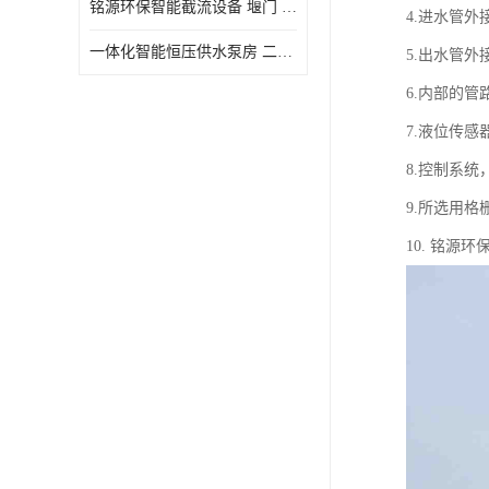
铭源环保智能截流设备 堰门 铸铁调节闸门作用 源头商家 可定制
4.进水管外
水力自清洁格栅
一体化智能恒压供水泵房 二次加压供水设备户外智慧泵房
5.出水管外
除臭井盖
6.内部的管
管中型内置防倒灌器
7.液位传
8.控制系
9.所选用
10. 铭