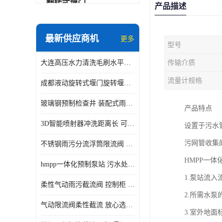
翻转式堰门
产品描述
智能一体化雨水泵站
最新供应商机
更多
型号
水面垃圾清理装置
大连高压水力清洗毛刷水平自清洁滚刷 水力自动冲洗系统 水力清洗
传输介质
智能一体化供水泵房
流量计规格
成都液动旋转式堰门旋转堰门 自动控制 SUS304
智能一体化净水设备
玻璃钢预制检查井 装配式雨水污水井 初期弃流井 源头厂家
产品特点
不锈钢浮筒阀
3D智能喷射器冲洗距离长 可270度旋转 高强度水压远距离喷洗
设置于污水
一体化泵闸
污网管收集
不锈钢雨污分流浮筒限流阀 DN150-DN1000 品质可信
浅层砂过滤系统
HMPP一
hmpp一体化预制泵站 污水处理系统 乡镇学校市政排水 厂家供应
立交排水泵站
1.泵站流
柔性气动雨污截流阀 控制柜 远程控制安全性高检修方便
真空冲洗装置
2.所需水
气动限流阀柔性截流 放心选购 控源截污铭源环保
3.室外地面
综合预制提升泵站