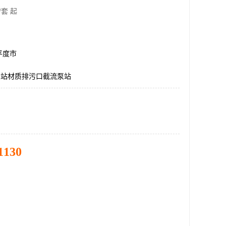
/套 起
平度市
泵站材质排污口截流泵站
1130