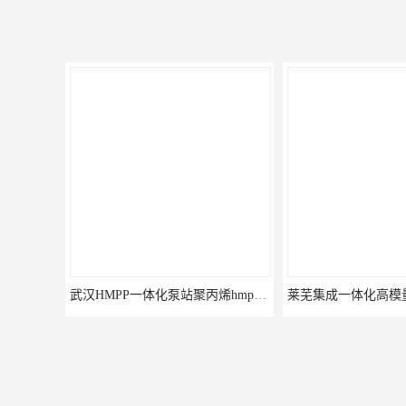
真空负压系
真空冲洗设
可以通过手
特点：
◆没有处在
◆无需单额
◆高清洁效
◆甚至在很
特点：