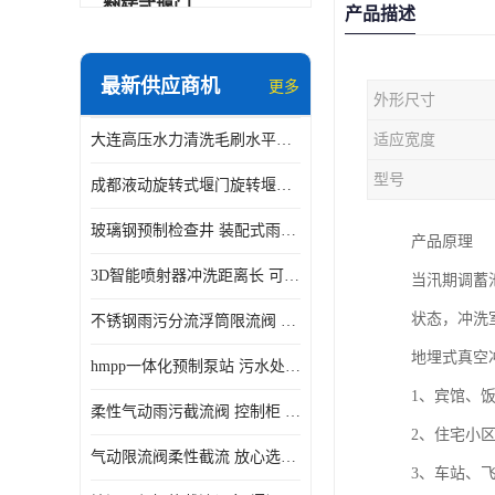
翻转式堰门
产品描述
智能一体化雨水泵站
最新供应商机
更多
外形尺寸
水面垃圾清理装置
大连高压水力清洗毛刷水平自清洁滚刷 水力自动冲洗系统 水力清洗
适应宽度
智能一体化供水泵房
型号
成都液动旋转式堰门旋转堰门 自动控制 SUS304
智能一体化净水设备
玻璃钢预制检查井 装配式雨水污水井 初期弃流井 源头厂家
产品原理
不锈钢浮筒阀
3D智能喷射器冲洗距离长 可270度旋转 高强度水压远距离喷洗
当汛期调蓄
一体化泵闸
状态，冲洗
不锈钢雨污分流浮筒限流阀 DN150-DN1000 品质可信
浅层砂过滤系统
地埋式真空
hmpp一体化预制泵站 污水处理系统 乡镇学校市政排水 厂家供应
立交排水泵站
1、宾馆、
柔性气动雨污截流阀 控制柜 远程控制安全性高检修方便
真空冲洗装置
2、住宅小
气动限流阀柔性截流 放心选购 控源截污铭源环保
3、车站、
综合预制提升泵站