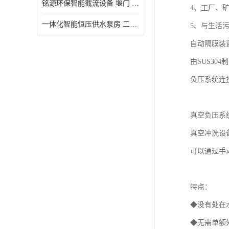
铭源环保智能截流设备 堰门 铸铁调节闸门作用 源头商家 可定制
4、工厂、
水力自清洁格栅
一体化智能恒压供水泵房 二次加压供水设备户外智慧泵房
5、与生活
除臭井盖
自动隔膜装
管中型内置防倒灌器
由SUS3
负压系统连