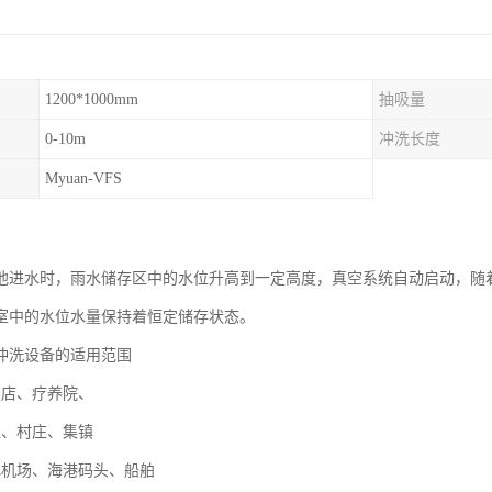
1200*1000mm
抽吸量
0-10m
冲洗长度
Myuan-VFS
池进水时，雨水储存区中的水位升高到一定高度，真空系统自动启动，随
室中的水位水量保持着恒定储存状态。
冲洗设备的适用范围
饭店、疗养院、
区、村庄、集镇
飞机场、海港码头、船舶