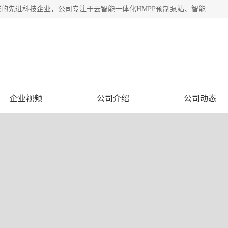
青岛铭源环保科技有限公司是一家专注于环保与智慧水务领域的先进科技企业，公司专注于云智能一体化HMPP预制泵站、智能截流井设备、调蓄池雨洪管理设备、水务循环利用、云智慧水务开发及新型环保技术研发等领域。
公司
企业视频
公司介绍
公司动态