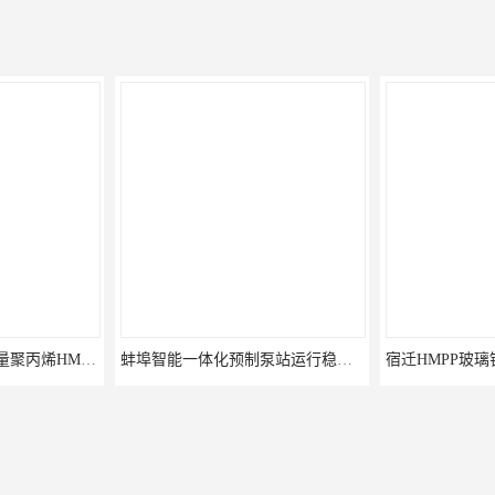
统
备的动力单元，本系统由单级旋片真空泵，真空阀门，真空仪表，智能控
动或自动的方式启停。可选单泵/双泵轮替的工作方式。
水下的设施和零部件，维修无需进入调蓄池内。
外供水，利用已储存的雨水（或混合污水）冲洗。
果（位能量高达7米水头）。
长或坡度不大的渠道也有优越的冲洗效果。