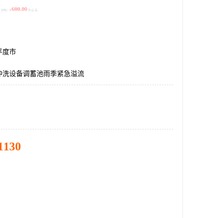
/台 起
平度市
冲洗设备调蓄池雨季紧急溢流
1130