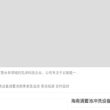
青岛铭源环保科技有限公司是一家专注于环保与智慧水务领域的先进科技企业，公司专注于云智能一体化HMPP预制泵站、智能截流井设备、调蓄池雨洪管理设备、水务循环利用、云智慧水务开发及新型环保技术研发等领域。
洗设备调蓄池雨季紧急溢流 青岛铭源 实时监控
海南调蓄池冲洗设备