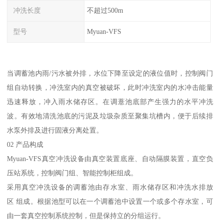
冲洗长度
不超过500m
型号
Myuan-VFS
当调蓄池内雨/污水被外排，水位下降至设定的液位值时，控制阀门
组自动转换，冲洗室内的真空被破坏，此时冲洗室内的水冲击能量
迅速释放，冲入雨水储存区。在调薏池底部产生强力的水平冲洗
波。有效地清洗池底的污泥及垃圾杂质至聚集坑槽内，便于后续排
水泵外排及进行固液分离处置。
02 产品构成
Myuan-VFS真空冲洗设备由真空装置底座、自动隔膜装置，直空负
压站系统，控制阀门组、智能控制柜组成。
采用真空冲洗设备的调蓄池由存水室、雨水储存区和冲洗水排放
区 组成。根据池型可以在一个调蓄池中设置一个或多个存水室，可
由一套真空控制系统控制，但是保持立的分组运行。