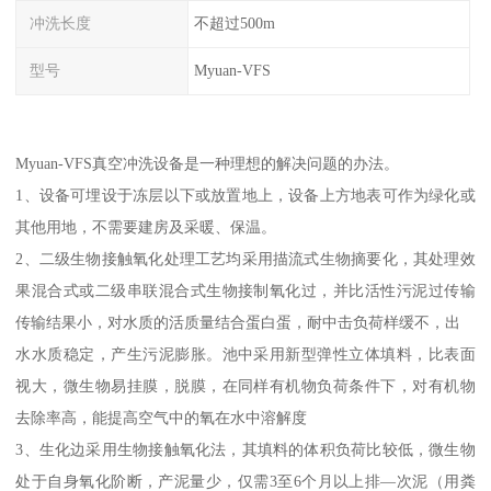
冲洗长度
不超过500m
型号
Myuan-VFS
Myuan-VFS真空冲洗设备是一种理想的解决问题的办法。
1、设备可埋设于冻层以下或放置地上，设备上方地表可作为绿化或
其他用地，不需要建房及采暖、保温。
2、二级生物接触氧化处理工艺均采用描流式生物摘要化，其处理效
果混合式或二级串联混合式生物接制氧化过，并比活性污泥过传输
传输结果小，对水质的活质量结合蛋白蛋，耐中击负荷样缓不，出
水水质稳定，产生污泥膨胀。池中采用新型弹性立体填料，比表面
视大，微生物易挂膜，脱膜，在同样有机物负荷条件下，对有机物
去除率高，能提高空气中的氧在水中溶解度
3、生化边采用生物接触氧化法，其填料的体积负荷比较低，微生物
处于自身氧化阶断，产泥量少，仅需3至6个月以上排—次泥（用粪