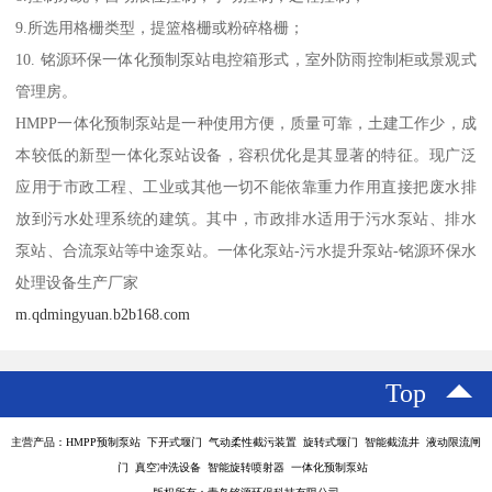
9.所选用格栅类型，提篮格栅或粉碎格栅；
10. 铭源环保一体化预制泵站电控箱形式，室外防雨控制柜或景观式
管理房。
HMPP一体化预制泵站是一种使用方便，质量可靠，土建工作少，成
本较低的新型一体化泵站设备，容积优化是其显著的特征。现广泛
应用于市政工程、工业或其他一切不能依靠重力作用直接把废水排
放到污水处理系统的建筑。其中，市政排水适用于污水泵站、排水
泵站、合流泵站等中途泵站。一体化泵站-污水提升泵站-铭源环保水
处理设备生产厂家
m.qdmingyuan.b2b168.com
Top
主营产品：HMPP预制泵站 下开式堰门 气动柔性截污装置 旋转式堰门 智能截流井 液动限流闸
门 真空冲洗设备 智能旋转喷射器 一体化预制泵站