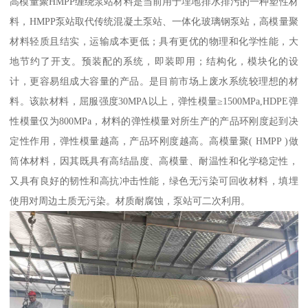
高模量聚HMPP缠绕泵站材料是当前用于埋地排水排污的一种塑性材
料，HMPP泵站取代传统混凝土泵站、一体化玻璃钢泵站，高模量聚
材料轻质且结实，运输成本更低；具有更优的物理和化学性能，大
地节约了开支。预装配的系统，即装即用；结构化，模块化的设
计，更容易组成大容量的产品。是目前市场上废水系统较理想的材
料。该款材料，屈服强度30MPA以上，弹性模量≥1500MPa,HDPE弹
性模量仅为800MPa，材料的弹性模量对所生产的产品环刚度起到决
定性作用，弹性模量越高，产品环刚度越高。高模量聚( HMPP )做
筒体材料，因其既具有高结晶度、高模量、耐温性和化学稳定性，
又具有良好的韧性和高抗冲击性能，绿色无污染可回收材料，填埋
使用对周边土质无污染。材质耐腐蚀，泵站可二次利用。