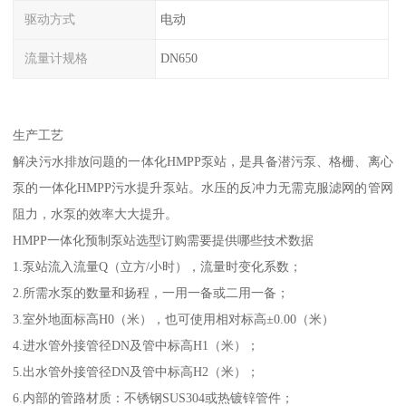
驱动方式
电动
流量计规格
DN650
生产工艺
解决污水排放问题的一体化HMPP泵站，是具备潜污泵、格栅、离心
泵的一体化HMPP污水提升泵站。水压的反冲力无需克服滤网的管网
阻力，水泵的效率大大提升。
HMPP一体化预制泵站选型订购需要提供哪些技术数据
1.泵站流入流量Q（立方/小时），流量时变化系数；
2.所需水泵的数量和扬程，一用一备或二用一备；
3.室外地面标高H0（米），也可使用相对标高±0.00（米）
4.进水管外接管径DN及管中标高H1（米）；
5.出水管外接管径DN及管中标高H2（米）；
6.内部的管路材质：不锈钢SUS304或热镀锌管件；