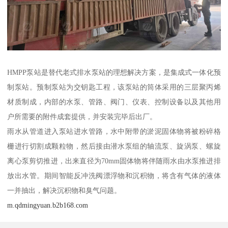
HMPP泵站是替代老式排水泵站的理想解决方案，是集成式一体化预
制泵站。预制泵站为交钥匙工程，该泵站的筒体采用的三层聚丙烯
材质制成，内部的水泵、管路、阀门、仪表、控制设备以及其他用
户所需要的附件成套提供，并安装完毕后出厂。
雨水从管道进入泵站进水管路，水中附带的淤泥固体物将被粉碎格
栅进行切割成颗粒物，然后接由潜水泵组的轴流泵、旋涡泵、螺旋
离心泵剪切推进，出来直径为70mm固体物将伴随雨水由水泵推进排
放出水管。期间智能反冲洗阀漂浮物和沉积物，将含有气体的液体
一并抽出，解决沉积物和臭气问题。
m.qdmingyuan.b2b168.com