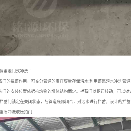
 调蓄池门式冲洗∶
蓄门的拦蓄作用，可充分管道的潜在容量存储污水;利用蓄集污水冲洗管道
洗门的安装位置依据构筑物的墙体结构而定。拦蓄门以枢纽转动，可以锁
，拦蓄门锁定在关闭状态，与管道底部闭合，对污水进行拦蓄。设计的拦蓄
拦蓄盾冲洗液压拍门