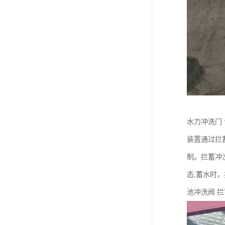
水力冲洗门
装置通过拦
制。拦蓄冲
态;蓄水时
池冲洗阀 