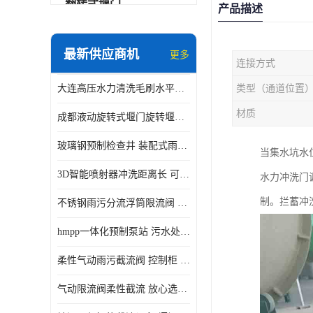
翻转式堰门
产品描述
智能一体化雨水泵站
最新供应商机
更多
连接方式
水面垃圾清理装置
大连高压水力清洗毛刷水平自清洁滚刷 水力自动冲洗系统 水力清洗
类型（通道位置
智能一体化供水泵房
材质
成都液动旋转式堰门旋转堰门 自动控制 SUS304
智能一体化净水设备
玻璃钢预制检查井 装配式雨水污水井 初期弃流井 源头厂家
当集水坑水
不锈钢浮筒阀
3D智能喷射器冲洗距离长 可270度旋转 高强度水压远距离喷洗
水力冲洗门
一体化泵闸
制。拦蓄冲
不锈钢雨污分流浮筒限流阀 DN150-DN1000 品质可信
浅层砂过滤系统
hmpp一体化预制泵站 污水处理系统 乡镇学校市政排水 厂家供应
立交排水泵站
柔性气动雨污截流阀 控制柜 远程控制安全性高检修方便
真空冲洗装置
气动限流阀柔性截流 放心选购 控源截污铭源环保
综合预制提升泵站