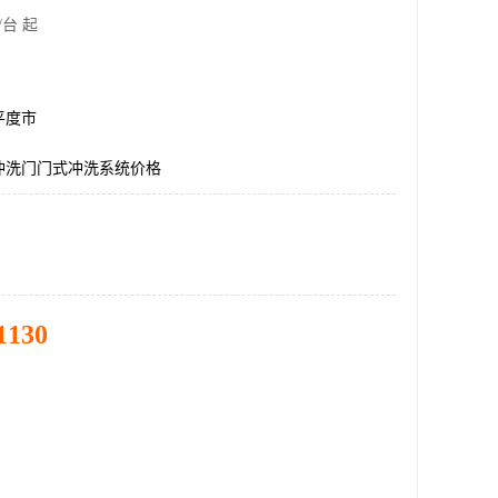
/台 起
平度市
冲洗门门式冲洗系统价格
1130