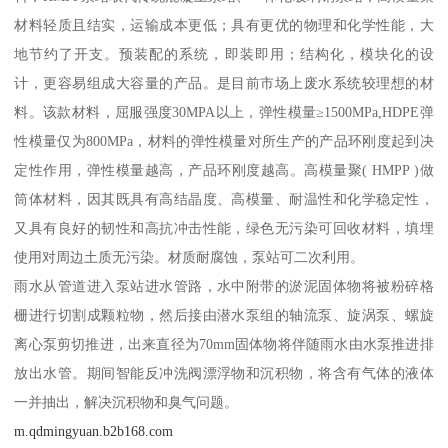
材料轻质且结实，运输成本更低；具有更优的物理和化学性能，大
地节约了开支。预装配的系统，即装即用；结构化，模块化的设
计，更容易组成大容量的产品。是目前市场上废水系统较理想的材
料。该款材料，屈服强度30MPA以上，弹性模量≥1500MPa,HDPE弹
性模量仅为800MPa，材料的弹性模量对所生产的产品环刚度起到决
定性作用，弹性模量越高，产品环刚度越高。高模量聚( HMPP )做
筒体材料，因其既具有高结晶度、高模量、耐温性和化学稳定性，
又具有良好的韧性和高抗冲击性能，绿色无污染可回收材料，填埋
使用对周边土质无污染。材质耐腐蚀，泵站可二次利用。
雨水从管道进入泵站进水管路，水中附带的淤泥固体物将被粉碎格
栅进行切割成颗粒物，然后接由潜水泵组的轴流泵、旋涡泵、螺旋
离心泵剪切推进，出来直径为70mm固体物将伴随雨水由水泵推进排
放出水管。期间智能反冲洗阀漂浮物和沉积物，将含有气体的液体
一并抽出，解决沉积物和臭气问题。
m.qdmingyuan.b2b168.com