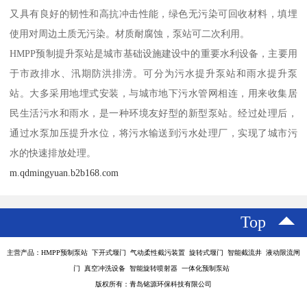
又具有良好的韧性和高抗冲击性能，绿色无污染可回收材料，填埋
使用对周边土质无污染。材质耐腐蚀，泵站可二次利用。
HMPP预制提升泵站是城市基础设施建设中的重要水利设备，主要用
于市政排水、汛期防洪排涝。可分为污水提升泵站和雨水提升泵
站。大多采用地埋式安装，与城市地下污水管网相连，用来收集居
民生活污水和雨水，是一种环境友好型的新型泵站。经过处理后，
通过水泵加压提升水位，将污水输送到污水处理厂，实现了城市污
水的快速排放处理。
m.qdmingyuan.b2b168.com
Top
主营产品：HMPP预制泵站 下开式堰门 气动柔性截污装置 旋转式堰门 智能截流井 液动限流闸
门 真空冲洗设备 智能旋转喷射器 一体化预制泵站
版权所有：青岛铭源环保科技有限公司