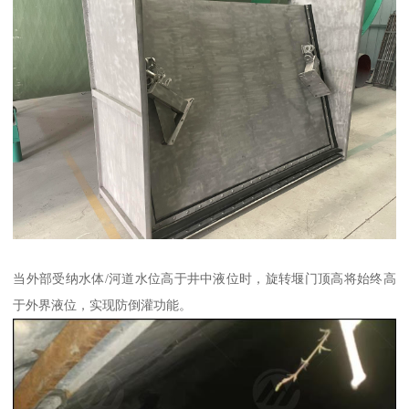
当外部受纳水体/河道水位高于井中液位时，旋转堰门顶高将始终高
于外界液位，实现防倒灌功能。