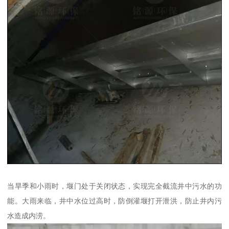
当旱季和小雨时，堰门处于关闭状态，实现完全截流井中污水的功
能。大雨来临，井中水位过高时，防倒灌堰打开泄洪，防止井内污
水造成内涝。