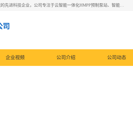
青岛铭源环保科技有限公司是一家专注于环保与智慧水务领域的先进科技企业，公司专注于云智能一体化HMPP预制泵站、智能截流井设备、调蓄池雨洪管理设备、水务循环利用、云智慧水务开发及新型环保技术研发等领域。
公司
企业视频
公司介绍
公司动态