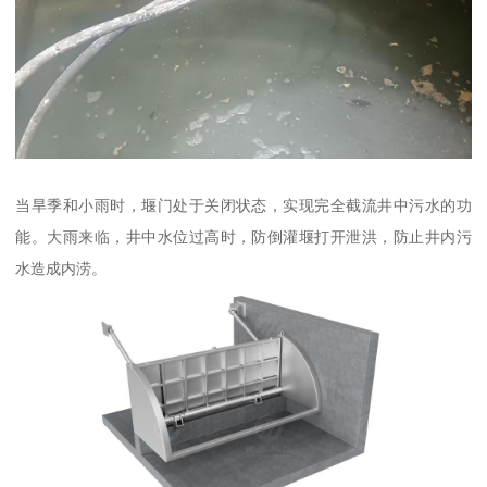
当旱季和小雨时，堰门处于关闭状态，实现完全截流井中污水的功
能。大雨来临，井中水位过高时，防倒灌堰打开泄洪，防止井内污
水造成内涝。