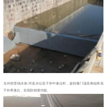
当外部受纳水体/河道水位高于井中液位时，旋转堰门顶高将始终高
于外界液位，实现防倒灌功能。