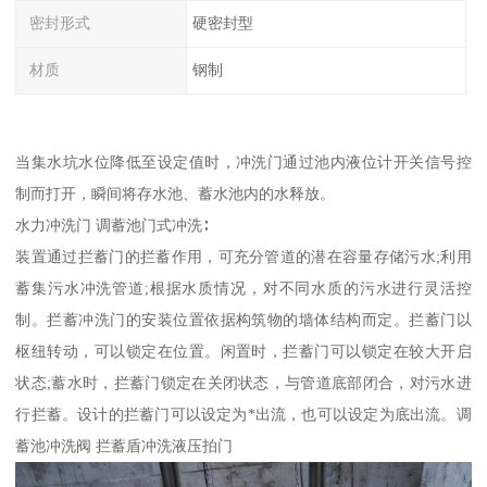
密封形式
硬密封型
材质
钢制
当集水坑水位降低至设定值时，冲洗门通过池内液位计开关信号控
制而打开，瞬间将存水池、蓄水池内的水释放。
水力冲洗门 调蓄池门式冲洗∶
装置通过拦蓄门的拦蓄作用，可充分管道的潜在容量存储污水;利用
蓄集污水冲洗管道;根据水质情况，对不同水质的污水进行灵活控
制。拦蓄冲洗门的安装位置依据构筑物的墙体结构而定。拦蓄门以
枢纽转动，可以锁定在位置。闲置时，拦蓄门可以锁定在较大开启
状态;蓄水时，拦蓄门锁定在关闭状态，与管道底部闭合，对污水进
行拦蓄。设计的拦蓄门可以设定为*出流，也可以设定为底出流。调
蓄池冲洗阀 拦蓄盾冲洗液压拍门