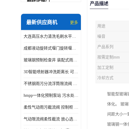
翻转式堰门
产品描述
智能一体化雨水泵站
最新供应商机
更多
用途
水面垃圾清理装置
大连高压水力清洗毛刷水平自清洁滚刷 水力自动冲洗系统 水力清洗
噪音
智能一体化供水泵房
产品系列
成都液动旋转式堰门旋转堰门 自动控制 SUS304
智能一体化净水设备
按需定制mm
玻璃钢预制检查井 装配式雨水污水井 初期弃流井 源头厂家
不锈钢浮筒阀
加工定制
3D智能喷射器冲洗距离长 可270度旋转 高强度水压远距离喷洗
一体化泵闸
冷却方式
不锈钢雨污分流浮筒限流阀 DN150-DN1000 品质可信
浅层砂过滤系统
智能型玻璃
hmpp一体化预制泵站 污水处理系统 乡镇学校市政排水 厂家供应
立交排水泵站
体化。 玻
柔性气动雨污截流阀 控制柜 远程控制安全性高检修方便
真空冲洗装置
间距大小一
气动限流阀柔性截流 放心选购 控源截污铭源环保
玻璃钢一体
综合预制提升泵站