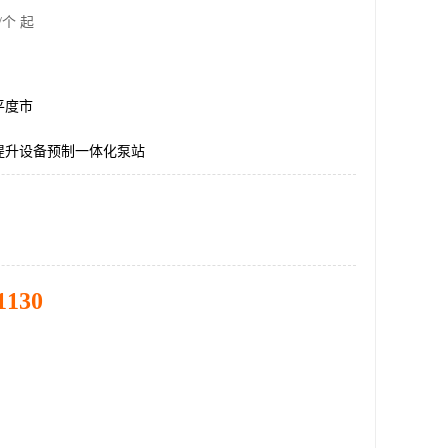
/个 起
平度市
提升设备预制一体化泵站
1130