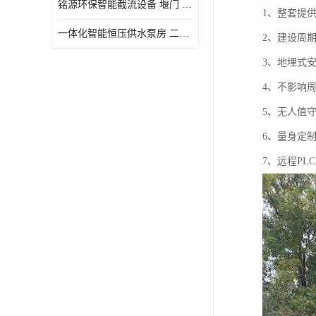
铭源环保智能截流设备 堰门 铸铁调节闸门作用 源头商家 可定制
1、整套提
水力自清洁格栅
一体化智能恒压供水泵房 二次加压供水设备户外智慧泵房
2、建设周
除臭井盖
3、地埋式
管中型内置防倒灌器
4、不影响
5、无人值
6、量身定
7、远程PL