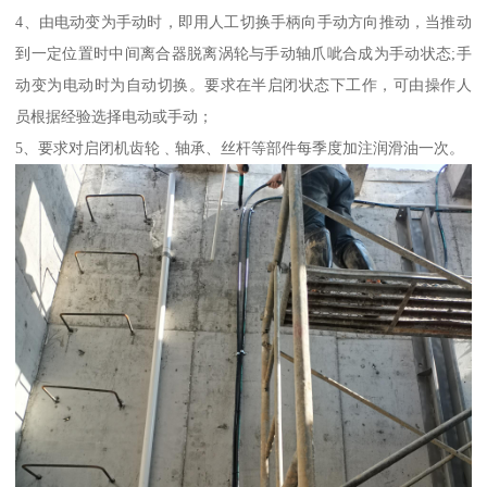
4、由电动变为手动时，即用人工切换手柄向手动方向推动，当推动
到一定位置时中间离合器脱离涡轮与手动轴爪呲合成为手动状态;手
动变为电动时为自动切换。要求在半启闭状态下工作，可由操作人
员根据经验选择电动或手动；
5、要求对启闭机齿轮﹑轴承、丝杆等部件每季度加注润滑油一次。