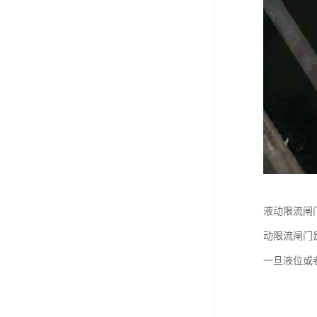
液动限流闸
动限流闸门
一旦液位或