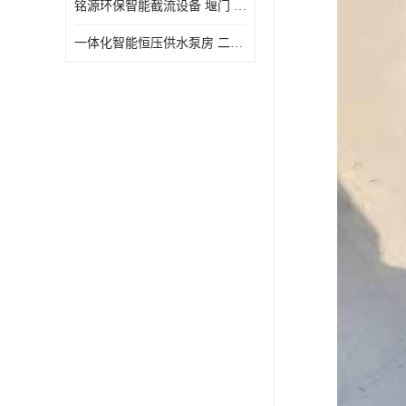
铭源环保智能截流设备 堰门 铸铁调节闸门作用 源头商家 可定制
水力自清洁格栅
一体化智能恒压供水泵房 二次加压供水设备户外智慧泵房
除臭井盖
管中型内置防倒灌器