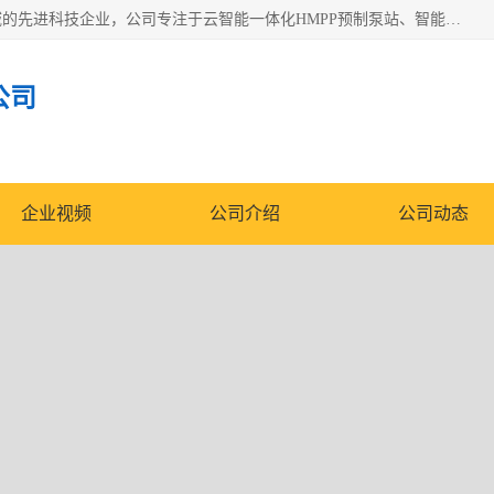
青岛铭源环保科技有限公司是一家专注于环保与智慧水务领域的先进科技企业，公司专注于云智能一体化HMPP预制泵站、智能截流井设备、调蓄池雨洪管理设备、水务循环利用、云智慧水务开发及新型环保技术研发等领域。
公司
企业视频
公司介绍
公司动态