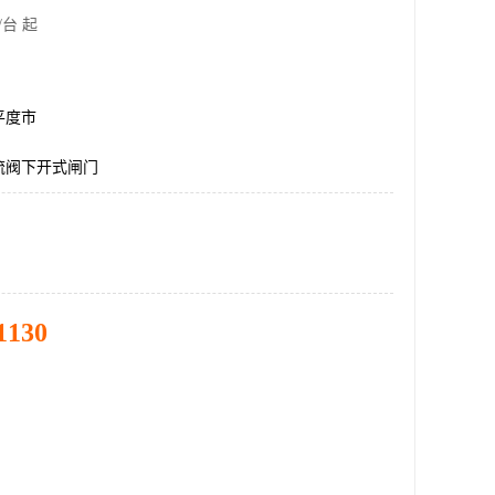
/台 起
平度市
流阀下开式闸门
1130