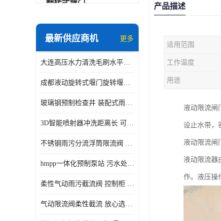
翻转式堰门
产品描述
智能一体化雨水泵站
最新供应商机
更多
适用范围
水面垃圾清理装置
大连高压水力清洗毛刷水平自清洁滚刷 水力自动冲洗系统 水力清洗
工作温度
智能一体化供水泵房
用途
成都液动旋转式堰门旋转堰门 自动控制 SUS304
智能一体化净水设备
玻璃钢预制检查井 装配式雨水污水井 初期弃流井 源头厂家
液动限流闸
不锈钢浮筒阀
3D智能喷射器冲洗距离长 可270度旋转 高强度水压远距离喷洗
设止水带，密
一体化泵闸
液动限流闸
不锈钢雨污分流浮筒限流阀 DN150-DN1000 品质可信
浅层砂过滤系统
液动限流器
hmpp一体化预制泵站 污水处理系统 乡镇学校市政排水 厂家供应
立交排水泵站
作。液压操
柔性气动雨污截流阀 控制柜 远程控制安全性高检修方便
真空冲洗装置
气动限流阀柔性截流 放心选购 控源截污铭源环保
综合预制提升泵站