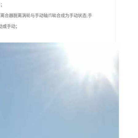
漏；
离合器脱离涡轮与手动轴爪呲合成为手动状态;手
动或手动；