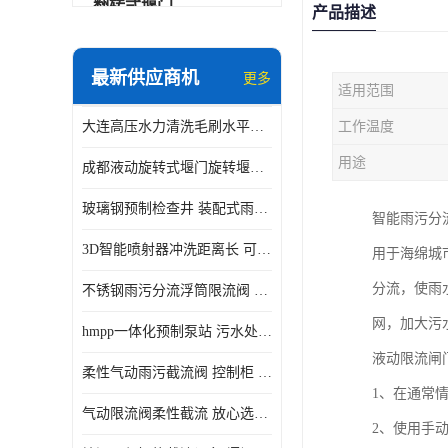
翻转式堰门
产品描述
智能一体化雨水泵站
最新供应商机
更多
适用范围
水面垃圾清理装置
大连高压水力清洗毛刷水平自清洁滚刷 水力自动冲洗系统 水力清洗
工作温度
智能一体化供水泵房
用途
成都液动旋转式堰门旋转堰门 自动控制 SUS304
智能一体化净水设备
玻璃钢预制检查井 装配式雨水污水井 初期弃流井 源头厂家
智能雨污分
不锈钢浮筒阀
3D智能喷射器冲洗距离长 可270度旋转 高强度水压远距离喷洗
用于海绵城
一体化泵闸
分流，使雨
不锈钢雨污分流浮筒限流阀 DN150-DN1000 品质可信
浅层砂过滤系统
网，加大污
hmpp一体化预制泵站 污水处理系统 乡镇学校市政排水 厂家供应
立交排水泵站
液动限流闸
柔性气动雨污截流阀 控制柜 远程控制安全性高检修方便
真空冲洗装置
1、在通常
气动限流阀柔性截流 放心选购 控源截污铭源环保
2、使用手
综合预制提升泵站