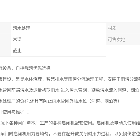
污水处理
材质
常温
可售卖地
截止
流设备，自控截污优先选择
市建设，黑臭水体治理，智慧排水等雨污分流治理工程，安装于雨污分流
水管网前端污水及少量初期雨水,进入污水管网，避免污水流入河道、湖
水处理厂的负荷,还具有防止雨水管网外陆水位（河道、湖泊等）
门使用与维护 ：
情况下各种闸门与本厂生产的各种启闭机配套使用。启闭机及电动头使用
动闸门时启闭机用力要均匀，不要在起升或关闭时用力过猛，以免损伤定