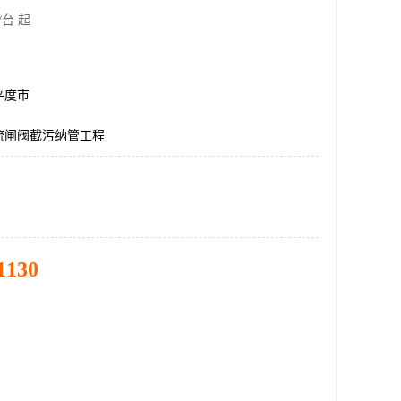
/台 起
平度市
流闸阀截污纳管工程
1130