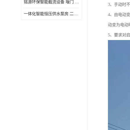
铭源环保智能截流设备 堰门 铸铁调节闸门作用 源头商家 可定制
3、手动时
水力自清洁格栅
一体化智能恒压供水泵房 二次加压供水设备户外智慧泵房
4、由电动
除臭井盖
动变为电动
管中型内置防倒灌器
5、要求对