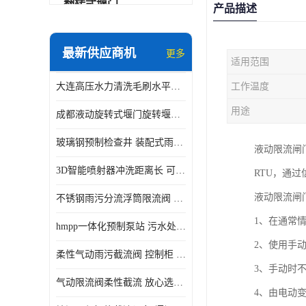
翻转式堰门
产品描述
智能一体化雨水泵站
最新供应商机
更多
适用范围
水面垃圾清理装置
大连高压水力清洗毛刷水平自清洁滚刷 水力自动冲洗系统 水力清洗
工作温度
智能一体化供水泵房
用途
成都液动旋转式堰门旋转堰门 自动控制 SUS304
智能一体化净水设备
玻璃钢预制检查井 装配式雨水污水井 初期弃流井 源头厂家
液动限流闸
不锈钢浮筒阀
3D智能喷射器冲洗距离长 可270度旋转 高强度水压远距离喷洗
RTU，通
一体化泵闸
液动限流闸
不锈钢雨污分流浮筒限流阀 DN150-DN1000 品质可信
浅层砂过滤系统
1、在通常
hmpp一体化预制泵站 污水处理系统 乡镇学校市政排水 厂家供应
立交排水泵站
2、使用手
柔性气动雨污截流阀 控制柜 远程控制安全性高检修方便
真空冲洗装置
3、手动时
气动限流阀柔性截流 放心选购 控源截污铭源环保
4、由电动
综合预制提升泵站