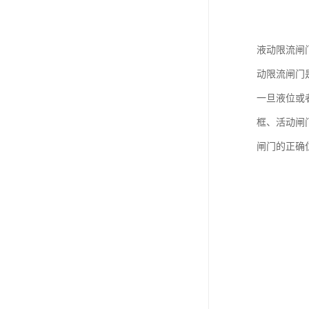
液动限流闸
动限流闸门
一旦液位或
框、活动闸
闸门的正确