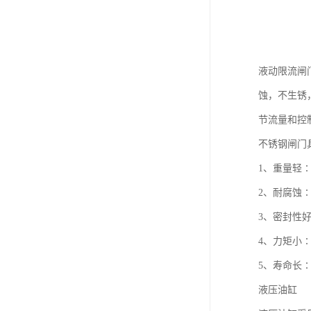
液动限流闸
蚀，不生锈
节流量和控
不锈钢闸门
1、重量轻∶
2、耐腐蚀
3、密封性
4、力矩小
5、寿命长
液压油缸