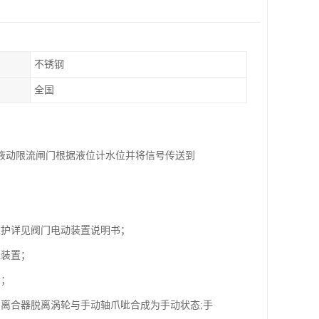
不锈钢
全国
液动限流闸门根据液位计水位并将信号传送到
维护详见阀门电动装置说明书；
位装置；
漏；
离合器脱离涡轮与手动轴爪呲合成为手动状态;手