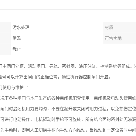
污水处理
材质
常温
可售卖地
截止
门由闸门外框、活动闸门、导轨、密封圈、液压油缸、控制系统等组成。
过信号可以计算出闸门的正确位置，通过执行器控制闸门开启。
门使用与维护 ：
情况下各种闸门与本厂生产的各种启闭机配套使用。启闭机及电动头使用
动闸门时启闭机用力要均匀，不要在起升或关闭时用力过猛，以免损伤定
不可进行电动操作，电机驱动时手轮不可旋转，所有结合面的密封处无渗
变为手动时，即用人工切换手柄向手动方向推动，当推动到一定位置时中间