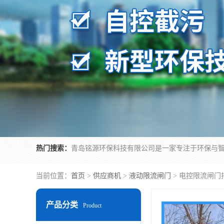
热门搜索：
当前位置：
首页
>
供应商机
>
液动限流闸门
> 电控限流闸门
产品分类
Product