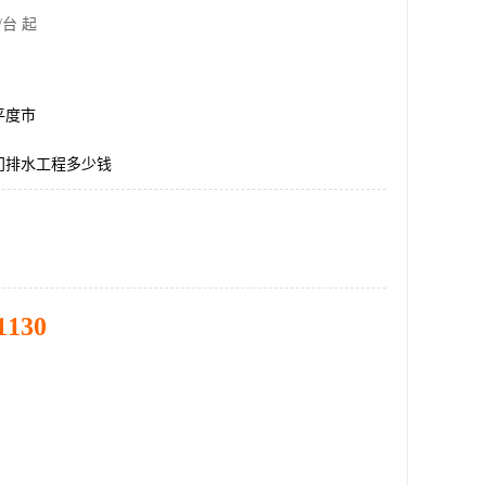
/台 起
平度市
门排水工程多少钱
1130