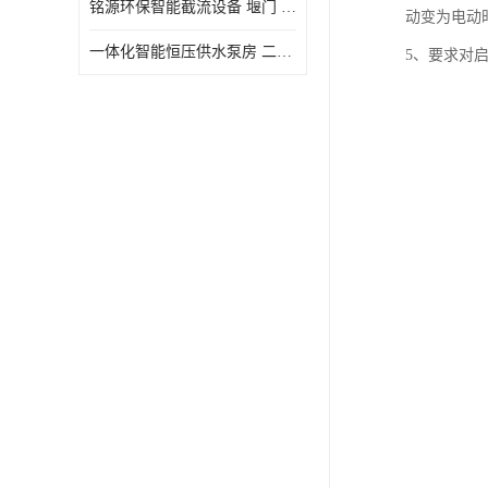
铭源环保智能截流设备 堰门 铸铁调节闸门作用 源头商家 可定制
动变为电动
水力自清洁格栅
一体化智能恒压供水泵房 二次加压供水设备户外智慧泵房
5、要求对
除臭井盖
管中型内置防倒灌器