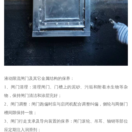
液动限流闸门及其它金属结构的保养：
1、闸门清理：清理闸门、门槽上的泥砂、污垢和附着水生物等杂
物，保持闸门清洁和涂层完好；
2、闸门调整：闸门跑偏时应与启闭机配合调整纠偏，侧轮与两侧门
槽间隙保持一致；
3、闸门行走支承及导向装置的保养：闸门滚轮、吊耳、轴销等部位
应定期注入润滑剂；