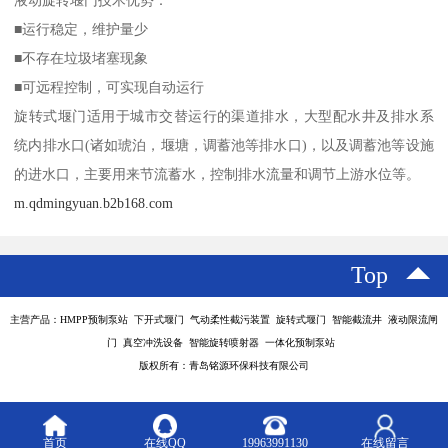
■运行稳定，维护量少
■不存在垃圾堵塞现象
■可远程控制，可实现自动运行
旋转式堰门适用于城市交替运行的渠道排水，大型配水井及排水系
统内排水口(诸如琥泊，堰塘，调蓄池等排水口)，以及调蓄池等设施
的进水口，主要用来节流蓄水，控制排水流量和调节上游水位等。
m.qdmingyuan.b2b168.com
Top
主营产品：HMPP预制泵站 下开式堰门 气动柔性截污装置 旋转式堰门 智能截流井 液动限流闸
门 真空冲洗设备 智能旋转喷射器 一体化预制泵站
版权所有：青岛铭源环保科技有限公司
首页
在线QQ
19963991130
在线留言