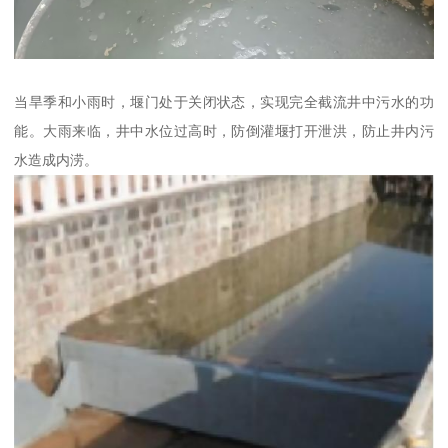
当旱季和小雨时，堰门处于关闭状态，实现完全截流井中污水的功
能。大雨来临，井中水位过高时，防倒灌堰打开泄洪，防止井内污
水造成内涝。