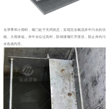
当旱季和小雨时，堰门处于关闭状态，实现完全截流井中污水的功
能。大雨来临，井中水位过高时，防倒灌堰打开泄洪，防止井内污
水造成内涝。