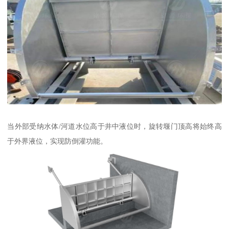
当外部受纳水体/河道水位高于井中液位时，旋转堰门顶高将始终高
于外界液位，实现防倒灌功能。