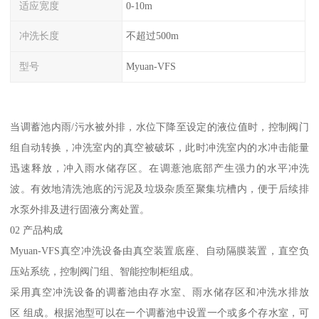
适应宽度
0-10m
冲洗长度
不超过500m
型号
Myuan-VFS
当调蓄池内雨/污水被外排，水位下降至设定的液位值时，控制阀门
组自动转换，冲洗室内的真空被破坏，此时冲洗室内的水冲击能量
迅速释放，冲入雨水储存区。在调薏池底部产生强力的水平冲洗
波。有效地清洗池底的污泥及垃圾杂质至聚集坑槽内，便于后续排
水泵外排及进行固液分离处置。
02 产品构成
Myuan-VFS真空冲洗设备由真空装置底座、自动隔膜装置，直空负
压站系统，控制阀门组、智能控制柜组成。
采用真空冲洗设备的调蓄池由存水室、雨水储存区和冲洗水排放
区 组成。根据池型可以在一个调蓄池中设置一个或多个存水室，可