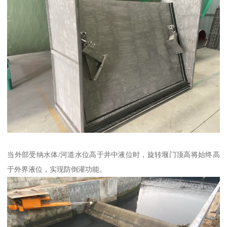
当外部受纳水体/河道水位高于井中液位时，旋转堰门顶高将始终高
于外界液位，实现防倒灌功能。