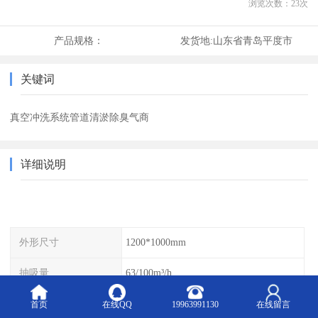
浏览次数：
23
次
产品规格：
发货地:
山东省青岛平度市
关键词
真空冲洗系统管道清淤除臭气商
详细说明
外形尺寸
1200*1000mm
抽吸量
63/100m³/h
适应宽度
0-10m
首页
在线QQ
19963991130
在线留言