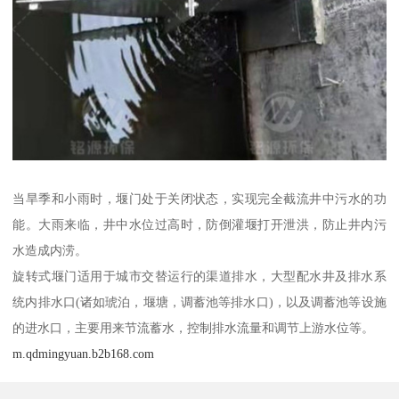
当旱季和小雨时，堰门处于关闭状态，实现完全截流井中污水的功
能。大雨来临，井中水位过高时，防倒灌堰打开泄洪，防止井内污
水造成内涝。
旋转式堰门适用于城市交替运行的渠道排水，大型配水井及排水系
统内排水口(诸如琥泊，堰塘，调蓄池等排水口)，以及调蓄池等设施
的进水口，主要用来节流蓄水，控制排水流量和调节上游水位等。
m.qdmingyuan.b2b168.com