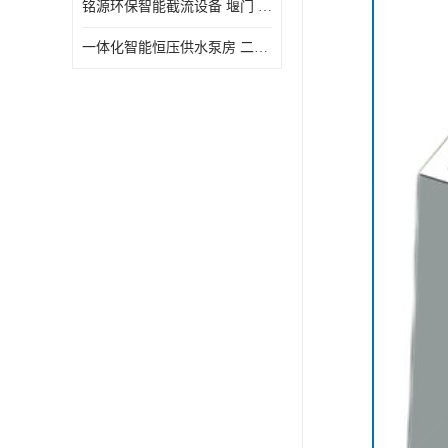
铭源环保智能截流设备 堰门 铸铁调节闸门作用 源头商家 可定制
水力自清洁格栅
一体化智能恒压供水泵房 二次加压供水设备户外智慧泵房
除臭井盖
管中型内置防倒灌器