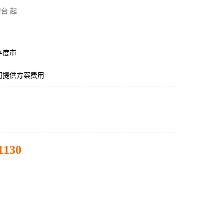
/台 起
平度市
门提供方案费用
1130