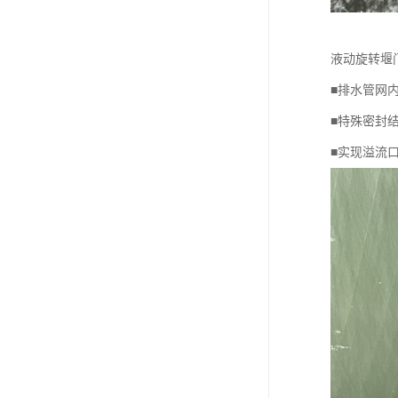
液动旋转堰
■排水管网
■特殊密封
■实现溢流