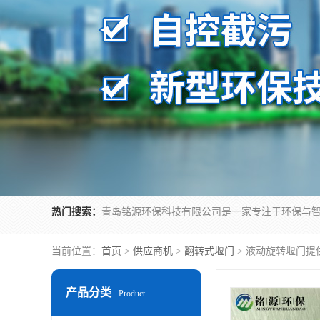
热门搜索：
当前位置：
首页
>
供应商机
>
翻转式堰门
> 液动旋转堰门提
产品分类
Product