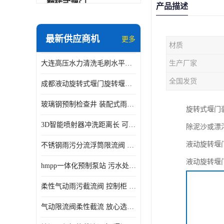
翻转式堰门
产品描述
智能一体化雨水泵站
最新供应商机
更多
材质
水面垃圾清理装置
大连高压水力清洗毛刷水平自清洁滚刷 水力自动冲洗系统 水力清洗
生产厂家
智能一体化供水泵房
全国发货
成都液动旋转式堰门旋转堰门 自动控制 SUS304
智能一体化净水设备
玻璃钢预制检查井 装配式雨水污水井 初期弃流井 源头厂家
旋转式堰门
不锈钢浮筒阀
3D智能喷射器冲洗距离长 可270度旋转 高强度水压远距离喷洗
除泥沙或漂
一体化泵闸
液动旋转堰
不锈钢雨污分流浮筒限流阀 DN150-DN1000 品质可信
浅层砂过滤系统
液动旋转堰
hmpp一体化预制泵站 污水处理系统 乡镇学校市政排水 厂家供应
立交排水泵站
柔性气动雨污截流阀 控制柜 远程控制安全性高检修方便
真空冲洗装置
气动限流阀柔性截流 放心选购 控源截污铭源环保
综合预制提升泵站