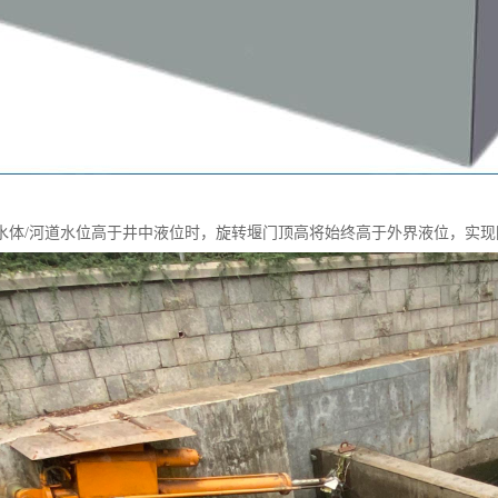
水体/河道水位高于井中液位时，旋转堰门顶高将始终高于外界液位，实现