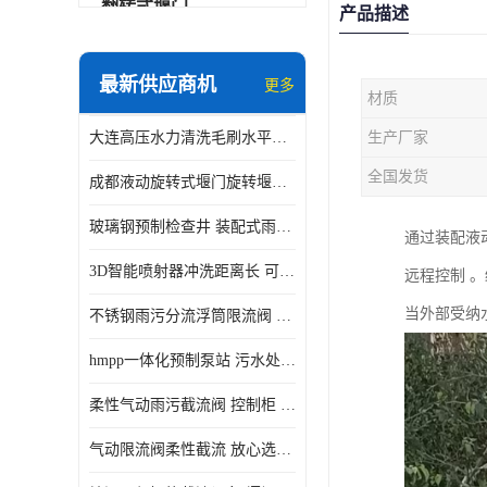
翻转式堰门
产品描述
智能一体化雨水泵站
最新供应商机
更多
材质
水面垃圾清理装置
大连高压水力清洗毛刷水平自清洁滚刷 水力自动冲洗系统 水力清洗
生产厂家
智能一体化供水泵房
全国发货
成都液动旋转式堰门旋转堰门 自动控制 SUS304
智能一体化净水设备
玻璃钢预制检查井 装配式雨水污水井 初期弃流井 源头厂家
通过装配液
不锈钢浮筒阀
3D智能喷射器冲洗距离长 可270度旋转 高强度水压远距离喷洗
远程控制 
一体化泵闸
当外部受纳
不锈钢雨污分流浮筒限流阀 DN150-DN1000 品质可信
浅层砂过滤系统
hmpp一体化预制泵站 污水处理系统 乡镇学校市政排水 厂家供应
立交排水泵站
柔性气动雨污截流阀 控制柜 远程控制安全性高检修方便
真空冲洗装置
气动限流阀柔性截流 放心选购 控源截污铭源环保
综合预制提升泵站