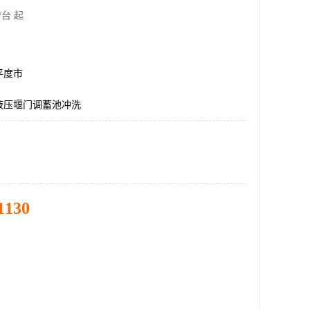
/台 起
平度市
液压堰门调蓄池冲洗
1130