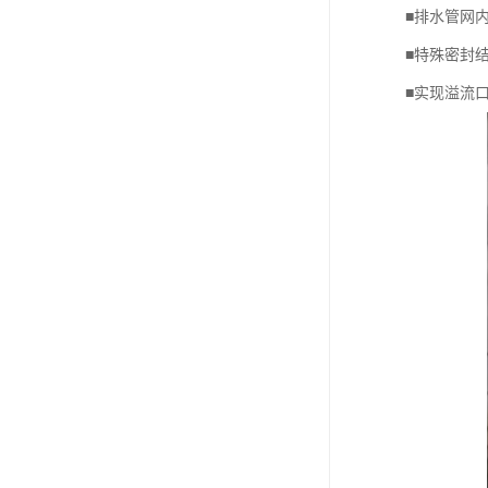
■排水管网
■特殊密封
■实现溢流