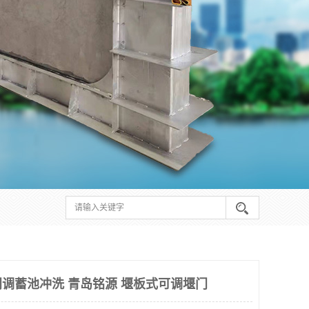
调蓄池冲洗 青岛铭源 堰板式可调堰门