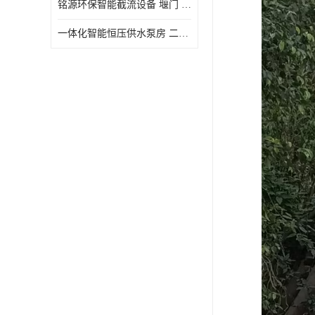
铭源环保智能截流设备 堰门 铸铁调节闸门作用 源头商家 可定制
水力自清洁格栅
一体化智能恒压供水泵房 二次加压供水设备户外智慧泵房
除臭井盖
管中型内置防倒灌器