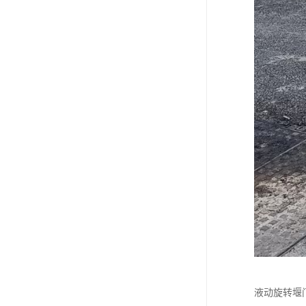
液动旋转堰