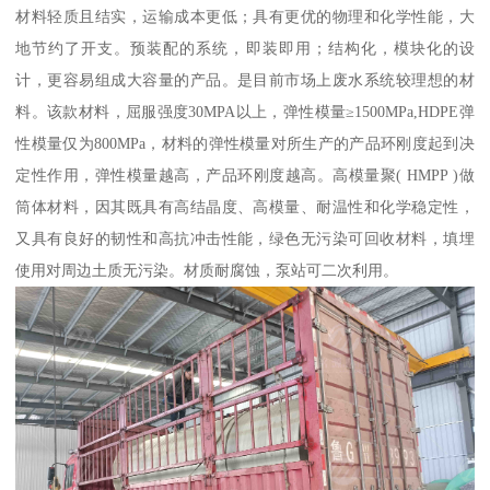
材料轻质且结实，运输成本更低；具有更优的物理和化学性能，大
地节约了开支。预装配的系统，即装即用；结构化，模块化的设
计，更容易组成大容量的产品。是目前市场上废水系统较理想的材
料。该款材料，屈服强度30MPA以上，弹性模量≥1500MPa,HDPE弹
性模量仅为800MPa，材料的弹性模量对所生产的产品环刚度起到决
定性作用，弹性模量越高，产品环刚度越高。高模量聚( HMPP )做
筒体材料，因其既具有高结晶度、高模量、耐温性和化学稳定性，
又具有良好的韧性和高抗冲击性能，绿色无污染可回收材料，填埋
使用对周边土质无污染。材质耐腐蚀，泵站可二次利用。