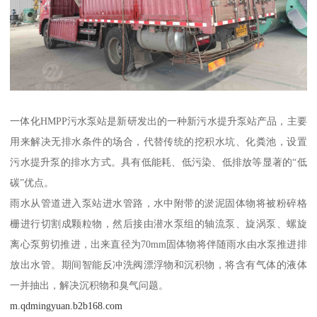
一体化HMPP污水泵站是新研发出的一种新污水提升泵站产品，主要
用来解决无排水条件的场合，代替传统的挖积水坑、化粪池，设置
污水提升泵的排水方式。具有低能耗、低污染、低排放等显著的“低
碳”优点。
雨水从管道进入泵站进水管路，水中附带的淤泥固体物将被粉碎格
栅进行切割成颗粒物，然后接由潜水泵组的轴流泵、旋涡泵、螺旋
离心泵剪切推进，出来直径为70mm固体物将伴随雨水由水泵推进排
放出水管。期间智能反冲洗阀漂浮物和沉积物，将含有气体的液体
一并抽出，解决沉积物和臭气问题。
m.qdmingyuan.b2b168.com