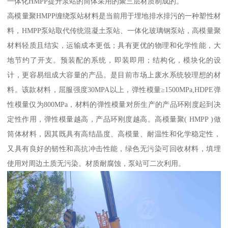
一体化HMPP提升泵站的筒体采用的聚三层材质制成的。
高模量聚HMPP缠绕泵站材料是当前用于埋地排水排污的一种塑性材
料，HMPP泵站取代传统混凝土泵站、一体化玻璃钢泵站，高模量聚
材料轻质且结实，运输成本更低；具有更优的物理和化学性能，大
地节约了开支。预装配的系统，即装即用；结构化，模块化的设
计，更容易组成大容量的产品。是目前市场上废水系统较理想的材
料。该款材料，屈服强度30MPA以上，弹性模量≥1500MPa,HDPE弹
性模量仅为800MPa，材料的弹性模量对所生产的产品环刚度起到决
定性作用，弹性模量越高，产品环刚度越高。高模量聚( HMPP )做
筒体材料，因其既具有高结晶度、高模量、耐温性和化学稳定性，
又具有良好的韧性和高抗冲击性能，绿色无污染可回收材料，填埋
使用对周边土质无污染。材质耐腐蚀，泵站可二次利用。