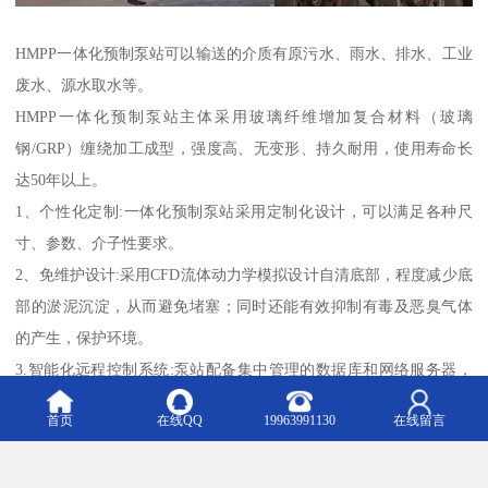
HMPP一体化预制泵站可以输送的介质有原污水、雨水、排水、工业
废水、源水取水等。
HMPP一体化预制泵站主体采用玻璃纤维增加复合材料（玻璃
钢/GRP）缠绕加工成型，强度高、无变形、持久耐用，使用寿命长
达50年以上。
1、个性化定制:一体化预制泵站采用定制化设计，可以满足各种尺
寸、参数、介子性要求。
2、免维护设计:采用CFD流体动力学模拟设计自清底部，程度减少底
部的淤泥沉淀，从而避免堵塞；同时还能有效抑制有毒及恶臭气体
的产生，保护环境。
3.智能化远程控制系统:泵站配备集中管理的数据库和网络服务器，
用户只需使用带有互联网接入的智能手机、电脑，既可随时随地了
首页
在线QQ
19963991130
在线留言
解泵站运行状况，如运行时间、负荷点、设定点、传感值、报警等
等。