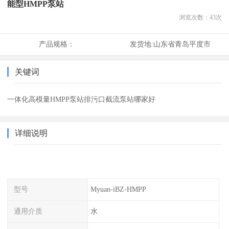
能型HMPP泵站
浏览次数：
43
次
产品规格：
发货地:
山东省青岛平度市
关键词
一体化高模量HMPP泵站排污口截流泵站哪家好
详细说明
型号
Myuan-iBZ-HMPP
通用介质
水