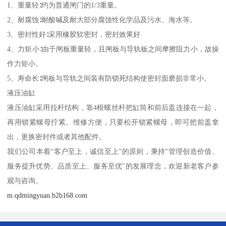
1、重量轻∶约为普通闸门的1/3重量。
2、耐腐蚀∶耐酸碱及耐大部分腐蚀性化学品及污水、海水等。
3、密封性好∶采用橡胶软密封，密封效果好
4、力矩小∶由于闸板重量轻，且闸板与导轨板之间摩擦阻力小，故操
作力矩小。
5、寿命长∶闸板与导轨之间装有防锁死结构使密封面磨损非常小。
液压油缸
液压油缸采用拉杆结构，靠4根螺丝杆把缸筒和前后盖连接在一起，
再用锁紧螺母拧紧。维修方便，只要松开锁紧螺母，即可把前盖拿
出，更换密封件或者其他配件。
我们公司本着“客户至上，诚信至上”的原则，秉持“管理创造价值、
服务提升优势、品质至上、服务至优"的发展理念，欢迎新老客户参
观与咨询。
m.qdmingyuan.b2b168.com