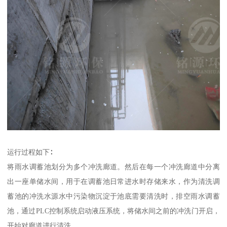
运行过程如下∶
将雨水调蓄池划分为多个冲洗廊道。然后在每一个冲洗廊道中分离
出一座单储水间，用于在调蓄池日常进水时存储来水，作为清洗调
蓄池的冲洗水源水中污染物沉淀于池底需要清洗时，排空雨水调蓄
池，通过PLC控制系统启动液压系统，将储水间之前的冲洗门开启，
开始对廊道进行清洗。