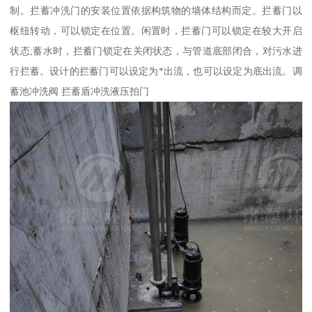
制。拦蓄冲洗门的安装位置依据构筑物的墙体结构而定。拦蓄门以
枢纽转动，可以锁定在位置。闲置时，拦蓄门可以锁定在较大开启
状态;蓄水时，拦蓄门锁定在关闭状态，与管道底部闭合，对污水进
行拦蓄。设计的拦蓄门可以设定为*出流，也可以设定为底出流。调
蓄池冲洗阀 拦蓄盾冲洗液压拍门