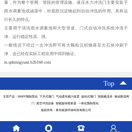
量，作为整个管网、管段的管理设施。液压水力冲洗门主要安装于
雨水调蓄池或涵渠中，对底部沉淀物起到自动冲洗的作用。具有运
行长久的特点。
主要用于清洗雨水调蓄池和大型管道。门式自动冲洗系统冲洗干
净、运行稳定性高、强。
一般情况下经过一次冲洗即可将大颗粒沉积物甚至大石块冲刷干
净，这已经在实际工程应用中得到验证。
m.qdmingyuan.b2b168.com
Top
主营产品：HMPP预制泵站 下开式堰门 气动柔性截污装置 旋转式堰门 智能截流井 液动限流闸
门 真空冲洗设备 智能旋转喷射器 一体化预制泵站
版权所有：青岛铭源环保科技有限公司