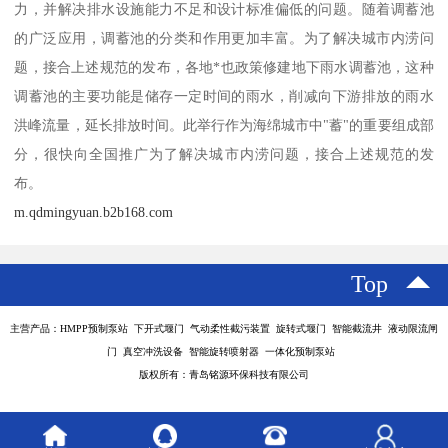
力，并解决排水设施能力不足和设计标准偏低的问题。随着调蓄池
的广泛应用，调蓄池的分类和作用更加丰富。为了解决城市内涝问
题，接合上述规范的发布，各地*也政策修建地下雨水调蓄池，这种
调蓄池的主要功能是储存一定时间的雨水，削减向下游排放的雨水
洪峰流量，延长排放时间。此举行作为海绵城市中"蓄"的重要组成部
分，很快向全国推广为了解决城市内涝问题，接合上述规范的发
布。
m.qdmingyuan.b2b168.com
Top
主营产品：HMPP预制泵站 下开式堰门 气动柔性截污装置 旋转式堰门 智能截流井 液动限流闸
门 真空冲洗设备 智能旋转喷射器 一体化预制泵站
版权所有：青岛铭源环保科技有限公司