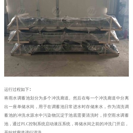
运行过程如下∶
将雨水调蓄池划分为多个冲洗廊道。然后在每一个冲洗廊道中分离
出一座单储水间，用于在调蓄池日常进水时存储来水，作为清洗调
蓄池的冲洗水源水中污染物沉淀于池底需要清洗时，排空雨水调蓄
池，通过PLC控制系统启动液压系统，将储水间之前的冲洗门开启，
开始对廊道进行清洗。