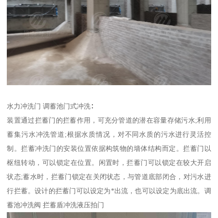
水力冲洗门 调蓄池门式冲洗∶
装置通过拦蓄门的拦蓄作用，可充分管道的潜在容量存储污水;利用
蓄集污水冲洗管道;根据水质情况，对不同水质的污水进行灵活控
制。拦蓄冲洗门的安装位置依据构筑物的墙体结构而定。拦蓄门以
枢纽转动，可以锁定在位置。闲置时，拦蓄门可以锁定在较大开启
状态;蓄水时，拦蓄门锁定在关闭状态，与管道底部闭合，对污水进
行拦蓄。设计的拦蓄门可以设定为*出流，也可以设定为底出流。调
蓄池冲洗阀 拦蓄盾冲洗液压拍门