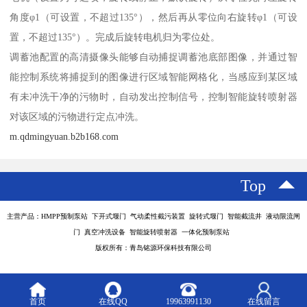
角度φ1（可设置，不超过135°），然后再从零位向右旋转φ1（可设
置，不超过135°）。完成后旋转电机归为零位处。
调蓄池配置的高清摄像头能够自动捕捉调蓄池底部图像，并通过智
能控制系统将捕捉到的图像进行区域智能网格化，当感应到某区域
有未冲洗干净的污物时，自动发出控制信号，控制智能旋转喷射器
对该区域的污物进行定点冲洗。
m.qdmingyuan.b2b168.com
Top
主营产品：HMPP预制泵站 下开式堰门 气动柔性截污装置 旋转式堰门 智能截流井 液动限流闸
门 真空冲洗设备 智能旋转喷射器 一体化预制泵站
版权所有：青岛铭源环保科技有限公司
首页
在线QQ
19963991130
在线留言