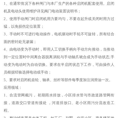
1、在通常情况下各种闸门与本厂生产的各种启闭机配套使用。启闭
机及电动头使用维护详见阀门电动装置说明书；
2、使用手动闸门时启闭机用力要均匀，不要在起升或关闭时用力过
猛，以免损伤定位装置；
3、手动时不可进行电动操作，电机驱动时手轮不可旋转，所有结合
面的密封处无渗漏；
4、由电动变为手动时，即用人工切换手柄向手动方向推动，当推动
到一定位置时中间离合器脱离涡轮与手动轴爪呲合成为手动状态;手
动变为电动时为自动切换。要求在半启闭状态下工作，可由操作人
员根据经验选择电动或手动；
5、要求对启闭机齿轮﹑轴承、丝杆等部件每季度加注润滑油一次。
应用领域：
1、合流管网截污， 初期雨水排放，小区排水管与市政道路管网衔
接，道路交口管道衔接处 ，河道排放口、老小区雨污分流改造工
程。