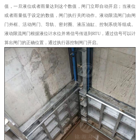
值，一旦液位或者雨量达到这个数值，闸门立即自动开启；当液位
或者雨量低于设定的数值，闸门执行关闭动作。液动限流闸门由闸
门外框、活动闸门、导轨、密封圈、液压油缸、控制系统等组成。
液动限流闸门根据液位计水位并将信号传送到RTU，通过信号可以计
算出闸门的正确位置，通过执行器控制闸门开启。