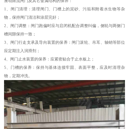
液动限流闸门及其它金属结构的保养：
1、闸门清理：清理闸门、门槽上的泥砂、污垢和附着水生物等杂
物，保持闸门清洁和涂层完好；
2、闸门调整：闸门跑偏时应与启闭机配合调整纠偏，侧轮与两侧门
槽间隙保持一致；
3、闸门行走支承及导向装置的保养：闸门滚轮、吊耳、轴销等部位
应定期注入润滑剂；
4、闸门止水装置的保养：应紧密贴合于止水板上；
5、门槽的保养：保持与基体连接牢固、表面平整，应及时清理杂
物，定期冲洗。