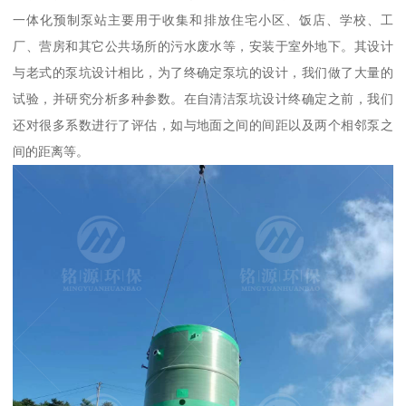
一体化预制泵站主要用于收集和排放住宅小区、饭店、学校、工
厂、营房和其它公共场所的污水废水等，安装于室外地下。其设计
与老式的泵坑设计相比，为了终确定泵坑的设计，我们做了大量的
试验，并研究分析多种参数。在自清洁泵坑设计终确定之前，我们
还对很多系数进行了评估，如与地面之间的间距以及两个相邻泵之
间的距离等。