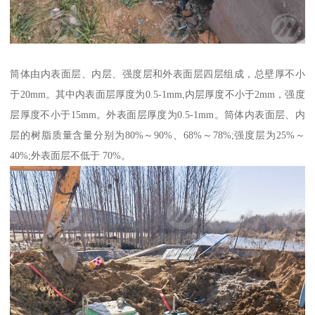
筒体由内表面层、内层、强度层和外表面层四层组成，总壁厚不小
于20mm。其中内表面层厚度为0.5-1mm,内层厚度不小于2mm，强度
层厚度不小于15mm。外表面层厚度为0.5-1mm。筒体内表面层、内
层的树脂质量含量分别为80%～90%、68%～78%;强度层为25%～
40%;外表面层不低于 70%。