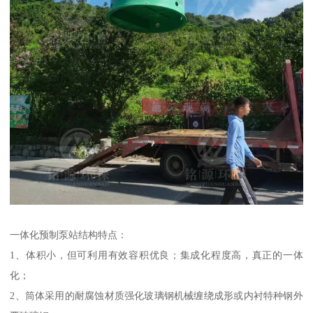
一体化预制泵站结构特点：
1、体积小，但可利用有效容积优良；集成化程度高，真正的一体
化；
2、筒体采用的耐腐蚀材质强化玻璃钢机械缠绕成形或内衬特种钢外