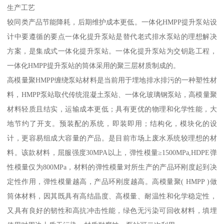
生产工艺
较同类产品节能降耗，后期维护成本更低。一体化HMPP提升泵站设
计中要遵循的要点一体化提升泵站是替代老式排水泵站的理想解决
方案，是集成式一体化提升泵站。一体化提升泵站为交钥匙工程，
一体化HMPP提升泵站的筒体采用的聚三层材质制成的。
高模量聚HMPP缠绕泵站材料是当前用于埋地排水排污的一种塑性材
料，HMPP泵站取代传统混凝土泵站、一体化玻璃钢泵站，高模量聚
材料轻质且结实，运输成本更低；具有更优的物理和化学性能，大
地节约了开支。预装配的系统，即装即用；结构化，模块化的设
计，更容易组成大容量的产品。是目前市场上废水系统较理想的材
料。该款材料，屈服强度30MPA以上，弹性模量≥1500MPa,HDPE弹
性模量仅为800MPa，材料的弹性模量对所生产的产品环刚度起到决
定性作用，弹性模量越高，产品环刚度越高。高模量聚( HMPP )做
筒体材料，因其既具有高结晶度、高模量、耐温性和化学稳定性，
又具有良好的韧性和高抗冲击性能，绿色无污染可回收材料，填埋