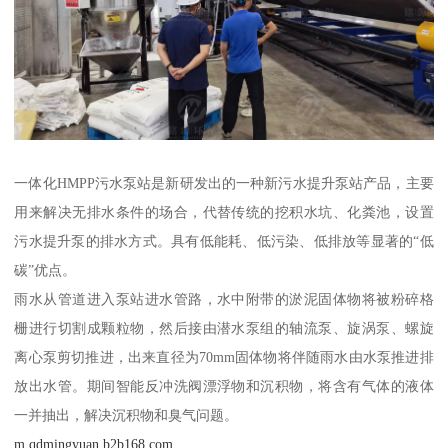
一体化HMPP污水泵站是新研发出的一种新污水提升泵站产品，主要
用来解决无排水条件的场合，代替传统的挖积水坑、化粪池，设置
污水提升泵的排水方式。具有低能耗、低污染、低排放等显著的“低
碳”优点。
雨水从管道进入泵站进水管路，水中附带的淤泥固体物将被粉碎格
栅进行切割成颗粒物，然后接由潜水泵组的轴流泵、旋涡泵、螺旋
离心泵剪切推进，出来直径为70mm固体物将伴随雨水由水泵推进排
放出水管。期间智能反冲洗阀漂浮物和沉积物，将含有气体的液体
一并抽出，解决沉积物和臭气问题。
m.qdmingyuan.b2b168.com