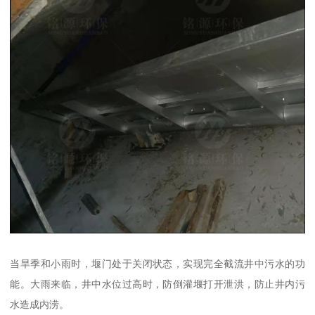
当旱季和小雨时，堰门处于关闭状态，实现完全截流井中污水的功
能。大雨来临，井中水位过高时，防倒灌堰打开泄洪，防止井内污
水造成内涝。