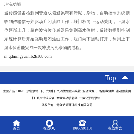
冲洗功能：
当传感设备检测到管道或箱涵累积有污泥，杂物，自动控制系统接
收到传输信号并驱动启闭油缸工作，堰门板向上运动关闭，上游水
位逐渐上升；超声波液位传感器采集到高水位时，反馈数据到控制
系统计算后开始驱动启闭油缸工作，堰门向下运动打开，利用上下
游水位蓄能完成一次冲洗污泥杂物的过程。
m.qdmingyuan.b2b168.com
Top
主营产品：HMPP预制泵站 下开式堰门 气动柔性截污装置 旋转式堰门 智能截流井 液动限流闸
门 真空冲洗设备 智能旋转喷射器 一体化预制泵站
版权所有：青岛铭源环保科技有限公司
首页
在线QQ
19963991130
在线留言