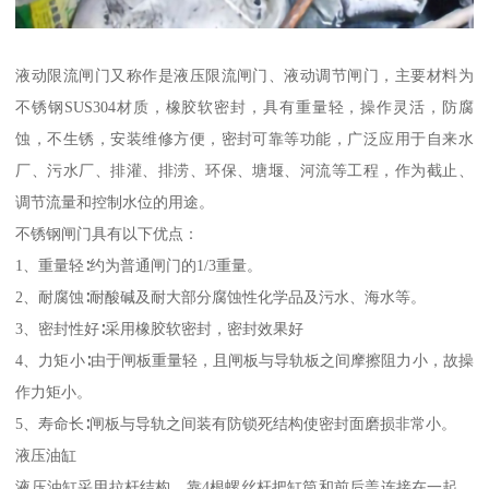
液动限流闸门又称作是液压限流闸门、液动调节闸门，主要材料为
不锈钢SUS304材质，橡胶软密封，具有重量轻，操作灵活，防腐
蚀，不生锈，安装维修方便，密封可靠等功能，广泛应用于自来水
厂、污水厂、排灌、排涝、环保、塘堰、河流等工程，作为截止、
调节流量和控制水位的用途。
不锈钢闸门具有以下优点：
1、重量轻∶约为普通闸门的1/3重量。
2、耐腐蚀∶耐酸碱及耐大部分腐蚀性化学品及污水、海水等。
3、密封性好∶采用橡胶软密封，密封效果好
4、力矩小∶由于闸板重量轻，且闸板与导轨板之间摩擦阻力小，故操
作力矩小。
5、寿命长∶闸板与导轨之间装有防锁死结构使密封面磨损非常小。
液压油缸
液压油缸采用拉杆结构，靠4根螺丝杆把缸筒和前后盖连接在一起，