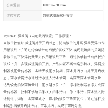
公称通径
100mm--300mm
连接方式
附壁式膨胀螺栓安装
Myuan-FT浮筒阀（自动截污装置）工作原理：
当液位较低时 截流阀处于开启状态，随着液位的升高 浮筒受浮力作
用沿弧线上升通过传动轴带动闸板沿弧线下降 实现截流阀的关闭随
着液位的下降浮筒受重力作用沿弧线下降，通过传动轴带动闸板沿
弧线上升，实现截流阀的开启。产品内置不锈钢扇形挡板、浮桶控
制器或雨量传感器，当晴天或雨水初期，雨水井污水口处于开启状
态，雨水管网污水通过污水流入污水管网，当雨天雨水管网水量，
达到设定的降雨流量时，雨水进水位上升，浮桶控制器靠浮力或雨
量传感器，控制不锈钢扇形板关闭排污口，停止排污，雨水流入附
近河道，湖泊。当雨量减小，浮桶随液位下降而复位，通过连杆控
制扇形挡板开启排污口，正常排污，实现了雨污分流。