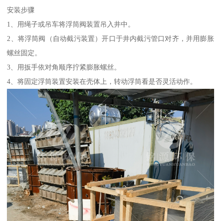
安装步骤
1、用绳子或吊车将浮筒阀装置吊入井中。
2、将浮筒阀（自动截污装置）开口于井内截污管口对齐，并用膨胀
螺丝固定。
3、用扳手依对角顺序拧紧膨胀螺丝。
4、将固定浮筒装置安装在壳体上，转动浮筒看是否灵活动作。